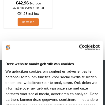
€42,96
à 1.370 stuks
Excl. btw
Stukprijs: €42,96 / Per Rol
€51,98
Incl. btw
Bestellen
1
Deze website maakt gebruik van cookies
Contactgegevens
We gebruiken cookies om content en advertenties te
Supply Service B.V.
personaliseren, om functies voor social media te bieden
Nijverheidsstraat 25-K
en om ons websiteverkeer te analyseren. Ook delen we
3861 RJ Nijkerk
informatie over uw gebruik van onze site met onze
info@supplyservice.nl
+31 33 468 13 42
partners voor social media, adverteren en analyse. Deze
partners kunnen deze gegevens combineren met andere
KvK nummer: 66384737
informatie die u aan ze heeft verstrekt of die ze hebben