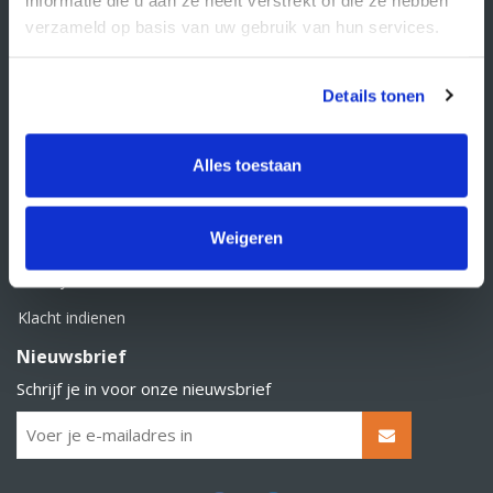
BTW nummer: NL856526605B01
verzameld op basis van uw gebruik van hun services.
Klantenservice
Contact
Details tonen
Over Supply Service B.V.
Veelgestelde vragen
Alles toestaan
Retourbeleid
Weigeren
Algemene voorwaarden
Privacy statement
Klacht indienen
Nieuwsbrief
Schrijf je in voor onze nieuwsbrief