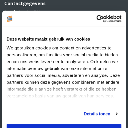
Contactgegevens
Supply Service B.V.
Nijverheidsstraat 25-K
3861 RJ Nijkerk
info@supplyservice.nl
+31 33 468 13 42
Deze website maakt gebruik van cookies
KvK nummer: 66384737
We gebruiken cookies om content en advertenties te
BTW nummer: NL856526605B01
personaliseren, om functies voor social media te bieden
Klantenservice
en om ons websiteverkeer te analyseren. Ook delen we
informatie over uw gebruik van onze site met onze
Contact
partners voor social media, adverteren en analyse. Deze
partners kunnen deze gegevens combineren met andere
Over Supply Service B.V.
informatie die u aan ze heeft verstrekt of die ze hebben
Veelgestelde vragen
verzameld op basis van uw gebruik van hun services.
Retourbeleid
Algemene voorwaarden
Details tonen
Privacy statement