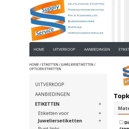
HOME
UITVERKOOP
AANBIEDINGEN
ETIK
HOME
/
ETIKETTEN
/
JUWELIERSETIKETTEN
/
OPTICIEN ETIKETTEN
UITVERKOOP
AANBIEDINGEN
Topk
ETIKETTEN
Mate
Etiketten voor
Juweliersetiketten
Di
Punt links
(zon