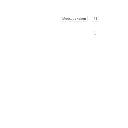
Meest bekeken
16
1