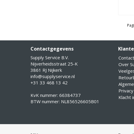
Pagi
Contactgegevens
Klante
Supply Service B.V.
Contac
Nijverheidsstraat 25-K
Over Su
3861 RJ Nijkerk
Veelge
info@supplyservice.nl
Retourb
+31 33 468 13 42
Algeme
Privacy
KvK nummer: 66384737
Klacht 
BTW nummer: NL856526605B01