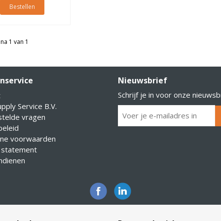
Bestellen
na 1 van 1
nservice
Nieuwsbrief
Schrijf je in voor onze nieuwsb
t
pply Service B.V.
stelde vragen
eleid
ne voorwaarden
 statement
indienen