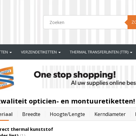
Z
ETTEN
VERZENDETIKETTEN
THERMAL TRANSFERLINTEN (TTR)
waliteit opticien- en montuuretiketten!
riaal
Breedte
Hoogte/lengte
Kerndiameter
rect thermal kunststof
der lint)
(1)