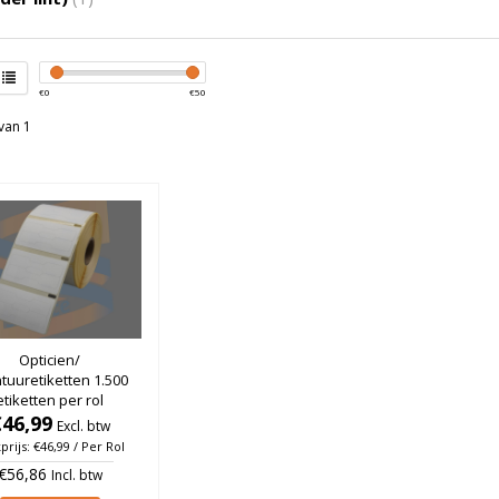
€
0
€
50
van 1
Opticien/
tuuretiketten 1.500
etiketten per rol
€46,99
Excl. btw
prijs: €46,99 / Per Rol
€56,86
Incl. btw