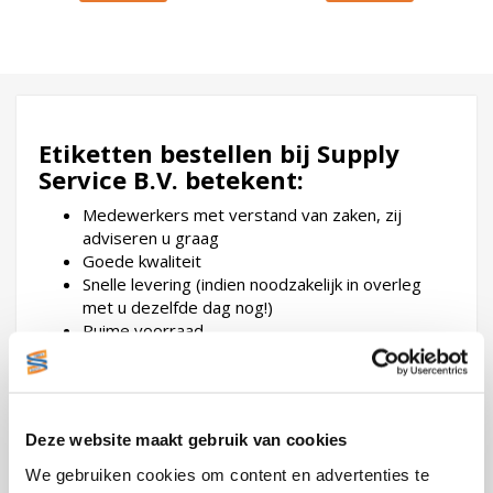
Etiketten bestellen bij Supply
Service B.V. betekent:
Medewerkers met verstand van zaken, zij
adviseren u graag
Goede kwaliteit
Snelle levering (indien noodzakelijk in overleg
met u dezelfde dag nog!)
Ruime voorraad
Eerlijke prijzen
Snelle en goede service
Breed assortiment
Maatwerk
Deze website maakt gebruik van cookies
Kennis van etiketten en
We gebruiken cookies om content en advertenties te
labelprinters