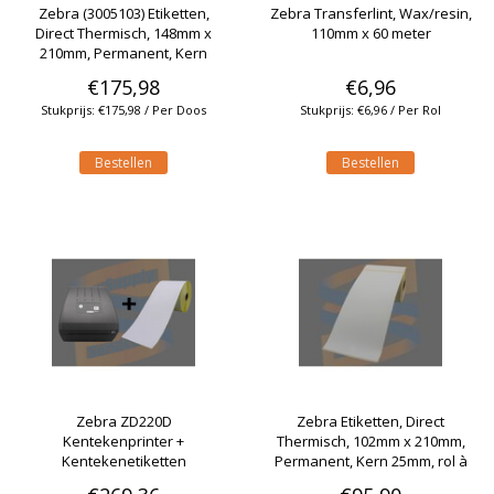
Zebra (3005103) Etiketten,
Zebra Transferlint, Wax/resin,
Direct Thermisch, 148mm x
110mm x 60 meter
210mm, Permanent, Kern
76mm, rol à 790 stuks (Per
€175,98
€6,96
doos)
Stukprijs: €175,98 / Per Doos
Stukprijs: €6,96 / Per Rol
Bestellen
Bestellen
Zebra ZD220D
Zebra Etiketten, Direct
Kentekenprinter +
Thermisch, 102mm x 210mm,
Kentekenetiketten
Permanent, Kern 25mm, rol à
(combideal)
210 stuks (Per doos)