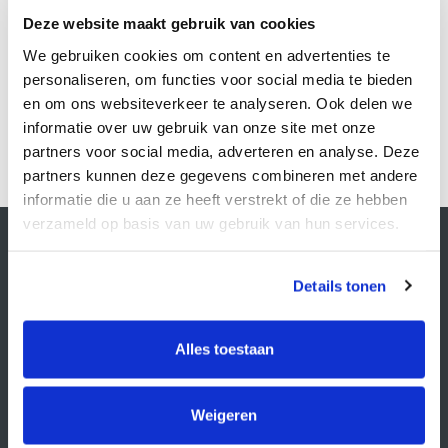
Deze website maakt gebruik van cookies
We gebruiken cookies om content en advertenties te
personaliseren, om functies voor social media te bieden
DATAMAX
en om ons websiteverkeer te analyseren. Ook delen we
informatie over uw gebruik van onze site met onze
Shop nu
partners voor social media, adverteren en analyse. Deze
partners kunnen deze gegevens combineren met andere
informatie die u aan ze heeft verstrekt of die ze hebben
verzameld op basis van uw gebruik van hun services.
Contactgegevens
Supply Service B.V.
Nijverheidsstraat 25-K
Details tonen
3861 RJ Nijkerk
info@supplyservice.nl
+31 33 468 13 42
Alles toestaan
KvK nummer: 66384737
BTW nummer: NL856526605B01
Weigeren
Klantenservice