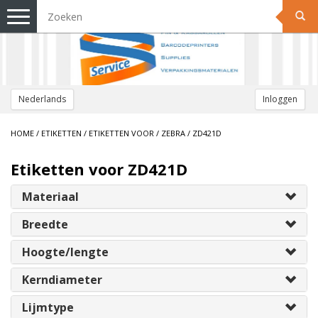
Toggle
navigation
Nederlands
Inloggen
HOME
/
ETIKETTEN
/
ETIKETTEN VOOR
/
ZEBRA
/
ZD421D
Etiketten voor ZD421D
Materiaal
Breedte
Hoogte/lengte
Kerndiameter
Lijmtype