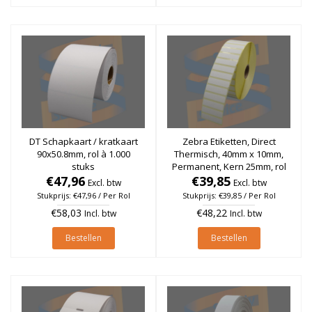
DT Schapkaart / kratkaart
Zebra Etiketten, Direct
90x50.8mm, rol à 1.000
Thermisch, 40mm x 10mm,
stuks
Permanent, Kern 25mm, rol
€47,96
€39,85
à 6.000 stuks
Excl. btw
Excl. btw
Stukprijs: €47,96 / Per Rol
Stukprijs: €39,85 / Per Rol
€58,03
€48,22
Incl. btw
Incl. btw
Bestellen
Bestellen