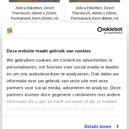
Zebra Etiketten, Direct
Zebra Etiketten, Direct
Thermisch, 56mm x 25mm,
Thermisch, 40mm x 20mm,
Permanent, Kern 25mm, rol
Permanent, Kern 40mm, rol
à 1.000 stuks (Per doos)
€209,00
€24,96
à 1.650 stuks
Excl. btw
Excl. btw
Stukprijs: €209,00 / Per Doos
Stukprijs: €24,96 / Per Rol
€252,89
€30,20
Incl. btw
Incl. btw
Bestellen
Bestellen
Deze website maakt gebruik van cookies
We gebruiken cookies om content en advertenties te
personaliseren, om functies voor social media te bieden
en om ons websiteverkeer te analyseren. Ook delen we
informatie over uw gebruik van onze site met onze
partners voor social media, adverteren en analyse. Deze
partners kunnen deze gegevens combineren met andere
informatie die u aan ze heeft verstrekt of die ze hebben
verzameld op basis van uw gebruik van hun services.
Zebra Etiketten, Direct
Zebra Etiketten, Direct
Thermisch, 50mm x 35mm,
Thermisch, 100mm x
Permanent, Kern 25mm, rol
150mm, Permanent, Kern
Details tonen
€23,40
à 1.500 stuks
25mm, rol à 475 stuks
€23,96
Excl. btw
Excl. btw