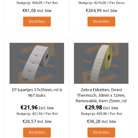
à 121 stuks
Stukprijs: €66,99 / Per Rol
Stukprijs: €219,00 / Per Doos
€81,06
€264,99
Incl. btw
Incl. btw
Bestellen
Bestellen
DT kaartjes 57x35mm, rol à
Zebra Etiketten, Direct
967 stuks
Thermisch, 30mm x 12mm,
Removable, Kern 25mm, rol
€21,96
€29,98
à 4.600 stuks
Excl. btw
Excl. btw
Stukprijs: €21,96 / Per Rol
Stukprijs: €29,98 / Per Rol
€26,57
€36,28
Incl. btw
Incl. btw
Bestellen
Bestellen