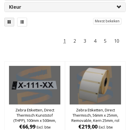
Kleur
Meest bekeken
1
2
3
4
5
10
Zebra Etiketten, Direct
Zebra Etiketten, Direct
Thermisch Kunststof
Thermisch, 56mm x 25mm,
(THPP), 100mm x 500mm,
Removable, Kern 25mm, rol
Permanent, Kern 25mm, rol
€66,99
à 1.000 stuks (Per doos)
€219,00
Excl. btw
Excl. btw