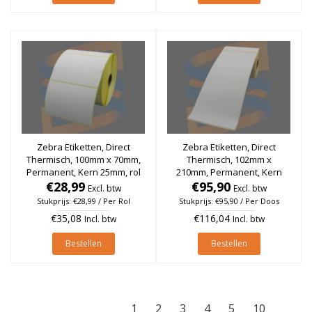
Zebra Etiketten, Direct
Zebra Etiketten, Direct
Thermisch, 100mm x 70mm,
Thermisch, 102mm x
Permanent, Kern 25mm, rol
210mm, Permanent, Kern
€28,99
à 1.000 stuks
25mm, rol à 210 stuks (Per
€95,90
Excl. btw
Excl. btw
doos)
Stukprijs: €28,99 / Per Rol
Stukprijs: €95,90 / Per Doos
€35,08
€116,04
Incl. btw
Incl. btw
Bestellen
Bestellen
1
2
3
4
5
10