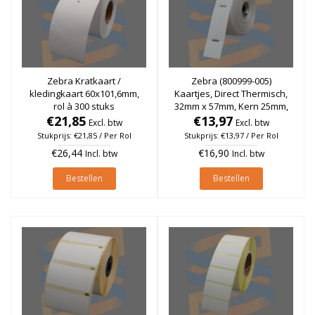
Zebra Kratkaart /
Zebra (800999-005)
kledingkaart 60x101,6mm,
Kaartjes, Direct Thermisch,
rol à 300 stuks
32mm x 57mm, Kern 25mm,
€21,85
€13,97
rol à 600 stuks
Excl. btw
Excl. btw
Stukprijs: €21,85 / Per Rol
Stukprijs: €13,97 / Per Rol
€26,44
€16,90
Incl. btw
Incl. btw
Bestellen
Bestellen