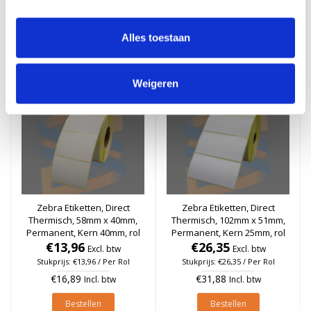
Stukprijs: €23,40 / Per Rol
Stukprijs: €23,96 / Per Rol
€28,31
€28,99
Incl. btw
Incl. btw
Alles toestaan
Bestellen
Bestellen
Weigeren
Zebra Etiketten, Direct
Zebra Etiketten, Direct
Thermisch, 58mm x 40mm,
Thermisch, 102mm x 51mm,
Permanent, Kern 40mm, rol
Permanent, Kern 25mm, rol
€13,96
à 1.000 stuks
€26,35
à 1.370 stuks
Excl. btw
Excl. btw
Stukprijs: €13,96 / Per Rol
Stukprijs: €26,35 / Per Rol
€16,89
€31,88
Incl. btw
Incl. btw
Bestellen
Bestellen