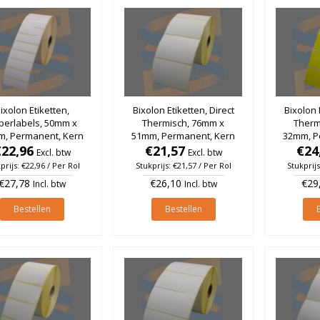
ixolon Etiketten,
Bixolon Etiketten, Direct
Bixolon 
perlabels, 50mm x
Thermisch, 76mm x
Therm
m, Permanent, Kern
51mm, Permanent, Kern
32mm, P
, rol à 4.200 stuks
€22,96
25mm, rol à 1.370 stuks
€21,57
25mm, Ge
€24
Excl. btw
Excl. btw
prijs: €22,96 / Per Rol
Stukprijs: €21,57 / Per Rol
Stukprijs
€27,78
€26,10
€29
Incl. btw
Incl. btw
Bestellen
Bestellen