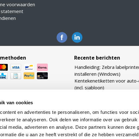
ne voorwaarden
 statement
indienen
lmethoden
Recente berichten
Handleiding: Zebra labelprinte
installeren (Windows)
Kentekenetiketten voor auto
(incl. sjabloon)
Bekijk ook onze vernieuwde
webshop: Zebraetiketten.nl
ik van cookies
Verhouding transferlinten: ho
ontent en advertenties te personaliseren, om functies voor soci
TTR linten heb ik nodig voor m
erkeer te analyseren. Ook delen we informatie over uw gebruik 
etiketten?
cial media, adverteren en analyse. Deze partners kunnen deze
Lijmtypes uitgelegd: van per
ormatie die u aan ze heeft verstrekt of die ze hebben verzameld
tot removable