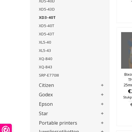
XD5-40D
XD5-43D
XD3-40T
XD5-40T
XD5-43T
XL5-40
XL5-43
XQ-840
XQ-843
Bixo
SRP-E770III
T
Citizen
25m
25mm
€
Godex
Stukp
Epson
Star
Portable printers
Juweliersetiketten