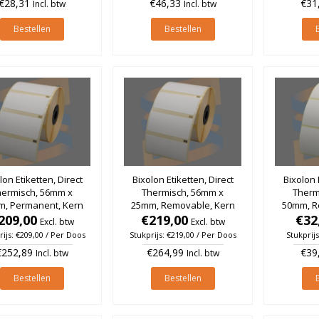
€28,31
€46,33
€31
Incl. btw
Incl. btw
Bestellen
Bestellen
lon Etiketten, Direct
Bixolon Etiketten, Direct
Bixolon 
hermisch, 56mm x
Thermisch, 56mm x
Therm
m, Permanent, Kern
25mm, Removable, Kern
50mm, R
, rol à 1.000 stuks
209,00
25mm, rol à 1.000 stuks
€219,00
25mm, ro
€32
Excl. btw
Excl. btw
(Per doos)
(Per doos)
rijs: €209,00 / Per Doos
Stukprijs: €219,00 / Per Doos
Stukprijs
€252,89
€264,99
€39
Incl. btw
Incl. btw
Bestellen
Bestellen