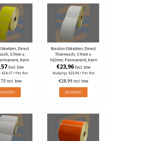
Etiketten, Direct
Bixolon Etiketten, Direct
isch, 57mm x
Thermisch, 57mm x
ermanent, Kern
102mm, Permanent, Kern
el, rol à 2.100
,57
25mm, rol à 700 stuks
€23,96
Excl. btw
Excl. btw
stuks
: €24,57 / Per Rol
Stukprijs: €23,96 / Per Rol
,73
€28,99
Incl. btw
Incl. btw
Bestellen
Bestellen