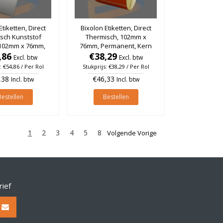
Etiketten, Direct
Bixolon Etiketten, Direct
sch Kunststof
Thermisch, 102mm x
 102mm x 76mm,
76mm, Permanent, Kern
le, Kern 25mm,
,86
25mm, Oranje, rol à 930
€38,29
Excl. btw
Excl. btw
 à 750 stuks
stuks
: €54,86 / Per Rol
Stukprijs: €38,29 / Per Rol
,38
€46,33
Incl. btw
Incl. btw
Bestellen
Bestellen
1
2
3
4
5
8
Volgende Vorige
rief