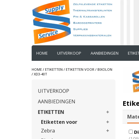
HOME
UITVERKOOP
AANBIEDINGEN
ETIK
HOME
/
ETIKETTEN
/
ETIKETTEN VOOR
/
BIXOLON
/
XD3-40T
UITVERKOOP
AANBIEDINGEN
Etik
ETIKETTEN
Mate
Etiketten voor
Zebra
Di
(109