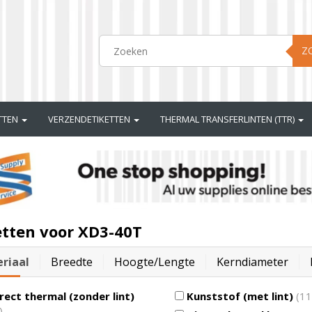
Z
ETTEN
VERZENDETIKETTEN
THERMAL TRANSFERLINTEN (TTR)
etten voor XD3-40T
riaal
Breedte
Hoogte/lengte
Kerndiameter
rect thermal (zonder lint)
Kunststof (met lint)
(11
)