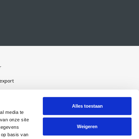
r
-export
Alles toestaan
eveel
al media te
ijn
van onze site
Weigeren
 gegevens
manent
 op basis van