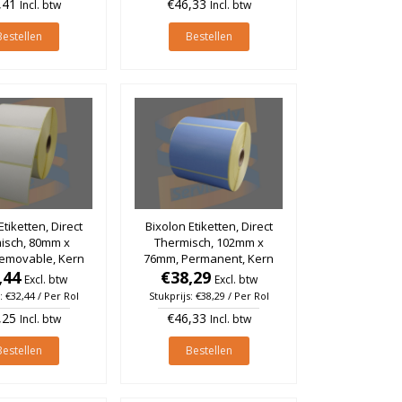
,41
€46,33
Incl. btw
Incl. btw
Bestellen
Bestellen
Etiketten, Direct
Bixolon Etiketten, Direct
isch, 80mm x
Thermisch, 102mm x
emovable, Kern
76mm, Permanent, Kern
l à 1.370 stuks
,44
25mm, Blauw, rol à 930
€38,29
Excl. btw
Excl. btw
stuks
: €32,44 / Per Rol
Stukprijs: €38,29 / Per Rol
,25
€46,33
Incl. btw
Incl. btw
Bestellen
Bestellen