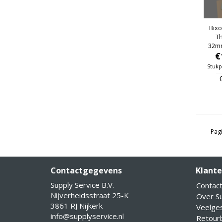
Bixo
T
32m
25mm
€
Stukp
Pagi
Contactgegevens
Klante
Supply Service B.V.
Contac
Nijverheidsstraat 25-K
Over Su
3861 RJ Nijkerk
Veelge
info@supplyservice.nl
Retourb