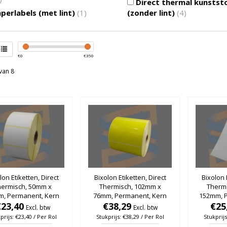
Direct thermal kunstst
perlabels (met lint)
(1)
(zonder lint)
(4)
€
0
€
350
van 8
lon Etiketten, Direct
Bixolon Etiketten, Direct
Bixolon 
hermisch, 50mm x
Thermisch, 102mm x
Therm
m, Permanent, Kern
76mm, Permanent, Kern
152mm, P
, rol à 1.500 stuks
€23,40
25mm, Geel, rol à 930
€38,29
25mm, r
€25
Excl. btw
Excl. btw
stuks
prijs: €23,40 / Per Rol
Stukprijs: €38,29 / Per Rol
Stukprijs