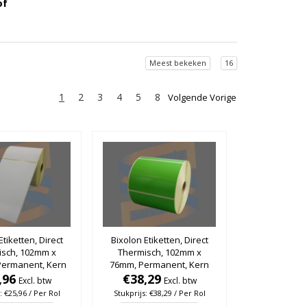
of
Meest bekeken
16
1
2
3
4
5
8
Volgende Vorige
Etiketten, Direct
Bixolon Etiketten, Direct
isch, 102mm x
Thermisch, 102mm x
ermanent, Kern
76mm, Permanent, Kern
ol à 475 stuks
,96
25mm, Groen, rol à 930
€38,29
Excl. btw
Excl. btw
stuks
: €25,96 / Per Rol
Stukprijs: €38,29 / Per Rol