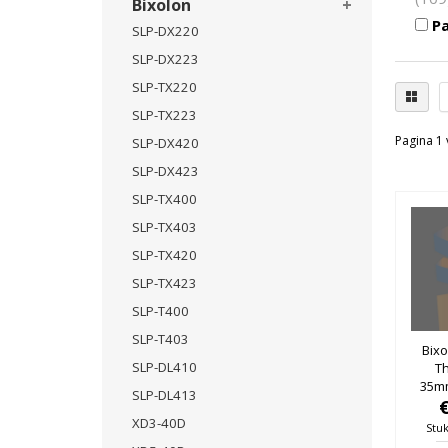
Bixolon
Pa
SLP-DX220
SLP-DX223
SLP-TX220
SLP-TX223
Pagina 1 
SLP-DX420
SLP-DX423
SLP-TX400
SLP-TX403
SLP-TX420
SLP-TX423
SLP-T400
SLP-T403
Bixo
SLP-DL410
T
35m
SLP-DL413
25mm
XD3-40D
Stuk