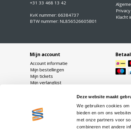
+31 33 468 13 42
Algeme
Privacy
KvK nummer: 66384737
Klacht 
BTW nummer: NL856526605B01
Mijn account
Betaa
Account informatie
Mijn bestellingen
Mijn tickets
Mijn verlanglijst
Deze website maakt gebru
We gebruiken cookies om c
bieden en om ons websitev
met onze partners voor so
combineren met andere inf