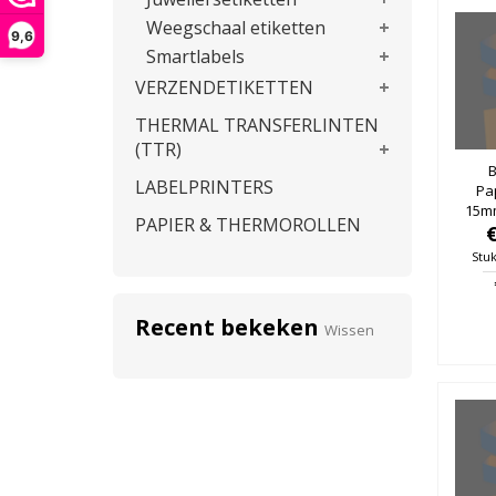
Weegschaal etiketten
9,6
Smartlabels
VERZENDETIKETTEN
THERMAL TRANSFERLINTEN
(TTR)
B
LABELPRINTERS
Pa
15m
PAPIER & THERMOROLLEN
25mm
Stuk
Recent bekeken
Wissen