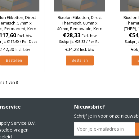
lon Etiketten, Direct
Bixolon Etiketten, Direct
Bixolon 
hermisch, 57mm x
Thermisch, 80mm x
Thermi
m, Permanent, Kern
40mm, Removable, Kern
(THPP),
, rol à 2.100 stuks
117,60
25mm, rol à 1.260 stuks
€28,33
Removab
€54
Excl. btw
Excl. btw
(Per doos)
rol
rijs: €117,60 / Per Doos
Stukprijs: €28,33 / Per Rol
Stukprijs
€142,30
€34,28
€66
Incl. btw
Incl. btw
Bestellen
Bestellen
na 1 van 8
nservice
Nieuwsbrief
Schrijf je in voor onze nieuwsb
t
pply Service B.V.
stelde vragen
eleid