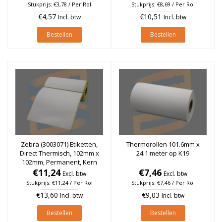
blackmark)
blackmark)
Stukprijs: €3,78 / Per Rol
Stukprijs: €8,69 / Per Rol
€4,57
€10,51
Incl. btw
Incl. btw
Bestellen
Bestellen
Zebra (3003071) Etiketten,
Thermorollen 101.6mm x
Direct Thermisch, 102mm x
24.1 meter op K19
102mm, Permanent, Kern
19mm, rol à 150 stuks (Met
€11,24
€7,46
Excl. btw
Excl. btw
blackmark)
Stukprijs: €11,24 / Per Rol
Stukprijs: €7,46 / Per Rol
€13,60
€9,03
Incl. btw
Incl. btw
Bestellen
Bestellen