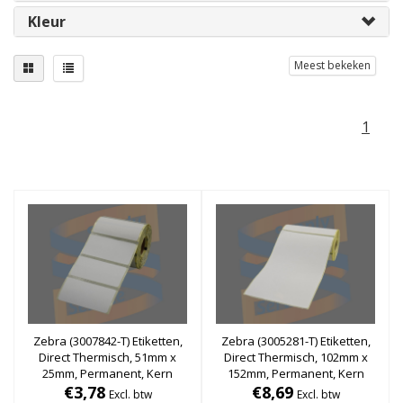
Kleur
Meest bekeken
1
Zebra (3007842-T) Etiketten,
Zebra (3005281-T) Etiketten,
Direct Thermisch, 51mm x
Direct Thermisch, 102mm x
25mm, Permanent, Kern
152mm, Permanent, Kern
19mm, rol à 430 stuks (Met
€3,78
19mm, rol à 110 stuks (Met
€8,69
Excl. btw
Excl. btw