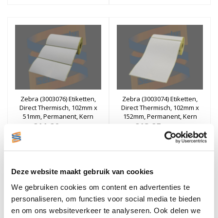
Zebra (3003076) Etiketten,
Zebra (3003074) Etiketten,
Direct Thermisch, 102mm x
Direct Thermisch, 102mm x
51mm, Permanent, Kern
152mm, Permanent, Kern
19mm, rol à 300 stuks (Met
€11,20
19mm, rol à 105 stuks (Met
€13,25
Excl. btw
Excl. btw
blackmark)
blackmark)
Stukprijs: €11,20 / Per Rol
Stukprijs: €13,25 / Per Rol
€13,55
€16,03
Incl. btw
Incl. btw
Bestellen
Bestellen
Deze website maakt gebruik van cookies
We gebruiken cookies om content en advertenties te
personaliseren, om functies voor social media te bieden
en om ons websiteverkeer te analyseren. Ook delen we