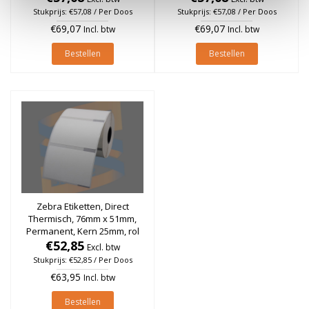
doos)
doos)
Stukprijs: €57,08 / Per Doos
Stukprijs: €57,08 / Per Doos
€69,07
€69,07
Incl. btw
Incl. btw
Bestellen
Bestellen
Zebra Etiketten, Direct
Thermisch, 76mm x 51mm,
Permanent, Kern 25mm, rol
à 620 stuks (Per doos)
€52,85
Excl. btw
Stukprijs: €52,85 / Per Doos
€63,95
Incl. btw
Bestellen