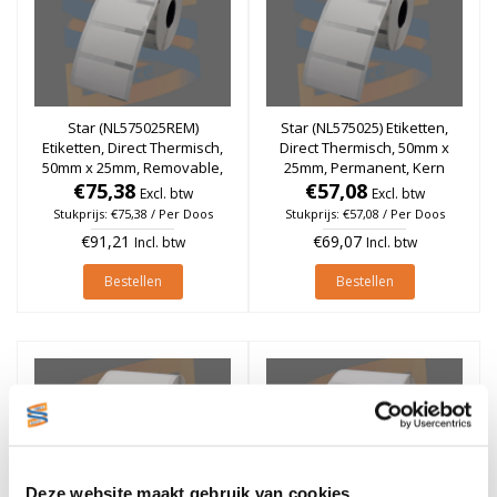
Star (NL575025REM)
Star (NL575025) Etiketten,
Etiketten, Direct Thermisch,
Direct Thermisch, 50mm x
50mm x 25mm, Removable,
25mm, Permanent, Kern
Kern 25mm, rol à 1.150
€75,38
25mm, rol à 1.150 stuks (Per
€57,08
Excl. btw
Excl. btw
stuks (Per doos)
doos)
Stukprijs: €75,38 / Per Doos
Stukprijs: €57,08 / Per Doos
€91,21
€69,07
Incl. btw
Incl. btw
Bestellen
Bestellen
Deze website maakt gebruik van cookies