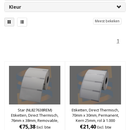
Kleur
Meest bekeken
1
Star (NL827638REM)
Etiketten, Direct Thermisch,
Etiketten, Direct Thermisch,
70mm x 30mm, Permanent,
76mm x 38mm, Removable,
Kern 25mm, rol à 1.000
Kern 25mm, rol à 810 stuks
€75,38
€21,40
stuks
Excl. btw
Excl. btw