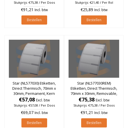
(Per doos)
Stukprijs: €75,38 / Per Doos
Stukprijs: €21,40 / Per Rol
€91,21
€25,89
Incl. btw
Incl. btw
Bestellen
Bestellen
Star (NL577030) Etiketten,
Star (NL577030REM)
Direct Thermisch, 70mm x
Etiketten, Direct Thermisch,
30mm, Permanent, Kern
70mm x 30mm, Removable,
25mm, rol à 1.000 stuks (Per
€57,08
Kern 25mm, rol à 1.000
€75,38
Excl. btw
Excl. btw
doos)
stuks (Per doos)
Stukprijs: €57,08 / Per Doos
Stukprijs: €75,38 / Per Doos
€69,07
€91,21
Incl. btw
Incl. btw
Bestellen
Bestellen