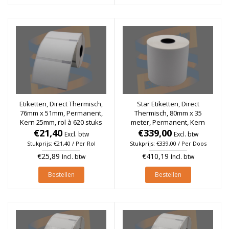
Etiketten, Direct Thermisch,
Star Etiketten, Direct
76mm x 51mm, Permanent,
Thermisch, 80mm x 35
Kern 25mm, rol à 620 stuks
meter, Permanent, Kern
€21,40
25mm (Endless / Per doos)
€339,00
Excl. btw
Excl. btw
Stukprijs: €21,40 / Per Rol
Stukprijs: €339,00 / Per Doos
€25,89
€410,19
Incl. btw
Incl. btw
Bestellen
Bestellen