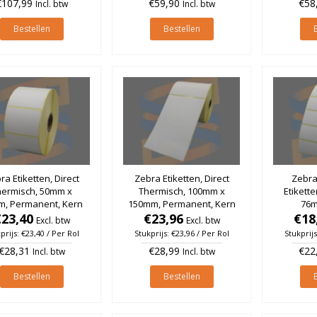
€107,99
€59,90
€58
Incl. btw
Incl. btw
Bestellen
Bestellen
ra Etiketten, Direct
Zebra Etiketten, Direct
Zebra
hermisch, 50mm x
Thermisch, 100mm x
Etikette
m, Permanent, Kern
150mm, Permanent, Kern
76m
, rol à 1.500 stuks
€23,40
25mm, rol à 475 stuks
€23,96
Permane
€18
Excl. btw
Excl. btw
rol 
prijs: €23,40 / Per Rol
Stukprijs: €23,96 / Per Rol
Stukprijs
€28,31
€28,99
€22
Incl. btw
Incl. btw
Bestellen
Bestellen