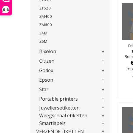
ZT620
9,6
ZM400
ZM600
Z4M
Z6M
Et
Bixolon
Remo
Citizen
Stuk
Godex
Epson
Star
Portable printers
Juweliersetiketten
Weegschaal etiketten
Smartlabels
VERZENDETIKETTEN