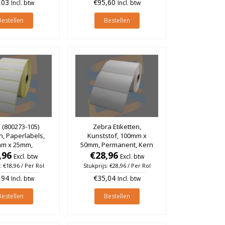
,03
€95,60
Incl. btw
Incl. btw
Bestellen
Bestellen
 (800273-105)
Zebra Etiketten,
n, Paperlabels,
Kunststof, 100mm x
m x 25mm,
50mm, Permanent, Kern
nt, Kern 25mm,
,96
25mm, rol à 1.000 stuks
€28,96
Excl. btw
Excl. btw
à 2.580 stuks
: €18,96 / Per Rol
Stukprijs: €28,96 / Per Rol
,94
€35,04
Incl. btw
Incl. btw
Bestellen
Bestellen