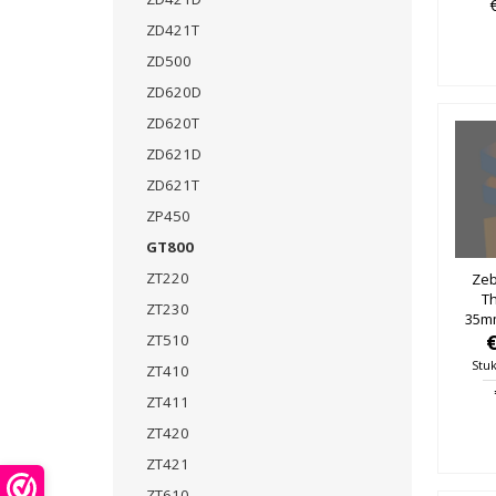
ZD421T
ZD500
ZD620D
ZD620T
ZD621D
ZD621T
ZP450
GT800
ZT220
Zeb
T
ZT230
35m
25mm
ZT510
Stuk
ZT410
ZT411
ZT420
ZT421
ZT610