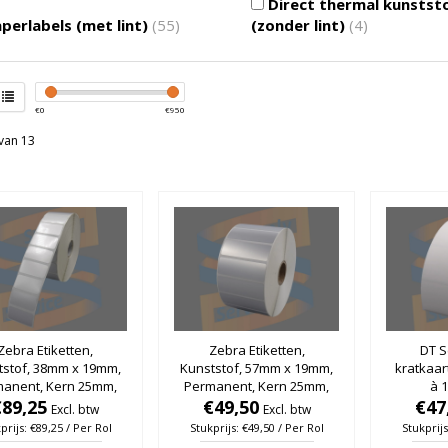
Direct thermal kunstst
perlabels (met lint)
(55)
(zonder lint)
(4)
€
0
€
950
van 13
Zebra Etiketten,
Zebra Etiketten,
DT S
tstof, 38mm x 19mm,
Kunststof, 57mm x 19mm,
kratkaar
manent, Kern 25mm,
Permanent, Kern 25mm,
à 1
er, rol à 3.720 stuks
€89,25
Zilver, rol à 3.350 stuks
€49,50
€47
Excl. btw
Excl. btw
prijs: €89,25 / Per Rol
Stukprijs: €49,50 / Per Rol
Stukprijs