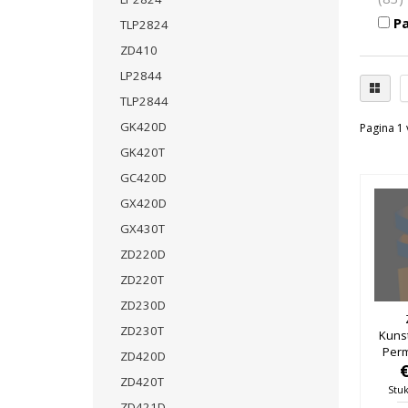
Pa
TLP2824
ZD410
LP2844
TLP2844
GK420D
Pagina 1 
GK420T
GC420D
GX420D
GX430T
ZD220D
ZD220T
ZD230D
ZD230T
Kuns
Per
ZD420D
Zilv
ZD420T
Stuk
ZD421D