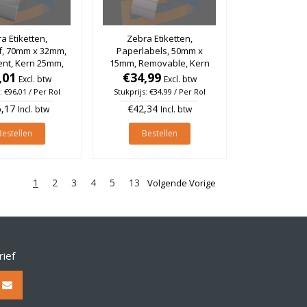
a Etiketten,
Zebra Etiketten,
f, 70mm x 32mm,
Paperlabels, 50mm x
nt, Kern 25mm,
15mm, Removable, Kern
rol à 2.370 stuks
,01
25mm, rol à 3.725 stuks
€34,99
Excl. btw
Excl. btw
: €96,01 / Per Rol
Stukprijs: €34,99 / Per Rol
,17
€42,34
Incl. btw
Incl. btw
Bestellen
Bestellen
1
2
3
4
5
13
Volgende Vorige
rief