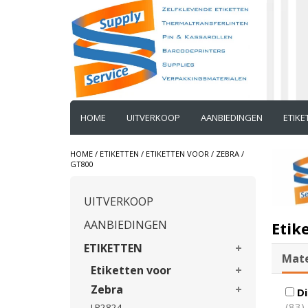
HOME
UITVERKOOP
AANBIEDINGEN
ETIK
HOME
/
ETIKETTEN
/
ETIKETTEN VOOR
/
ZEBRA
/
GT800
UITVERKOOP
AANBIEDINGEN
Etik
ETIKETTEN
Mate
Etiketten voor
Zebra
Di
(83)
LP2824