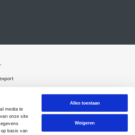
r
-export
Alles toestaan
eveel
al media te
ijn
van onze site
Weigeren
 gegevens
manent
 op basis van