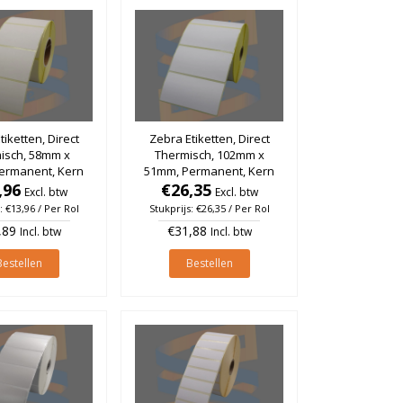
tiketten, Direct
Zebra Etiketten, Direct
isch, 58mm x
Thermisch, 102mm x
ermanent, Kern
51mm, Permanent, Kern
l à 1.000 stuks
,96
25mm, rol à 1.370 stuks
€26,35
Excl. btw
Excl. btw
: €13,96 / Per Rol
Stukprijs: €26,35 / Per Rol
,89
€31,88
Incl. btw
Incl. btw
Bestellen
Bestellen