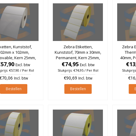
iketten, Kunststof,
Zebra Etiketten,
Zebra E
102mm x 102mm,
Kunststof, 70mm x 30mm,
Therm
vable, Kern 25mm,
Permanent, Kern 25mm,
40mm, P
€57,90
rol à 750 stuks
€74,95
rol à 2.200 stuks
40mm, ro
€13
Excl. btw
Excl. btw
prijs: €57,90 / Per Rol
Stukprijs: €74,95 / Per Rol
Stukprijs
€70,06
€90,69
€16
Incl. btw
Incl. btw
Bestellen
Bestellen