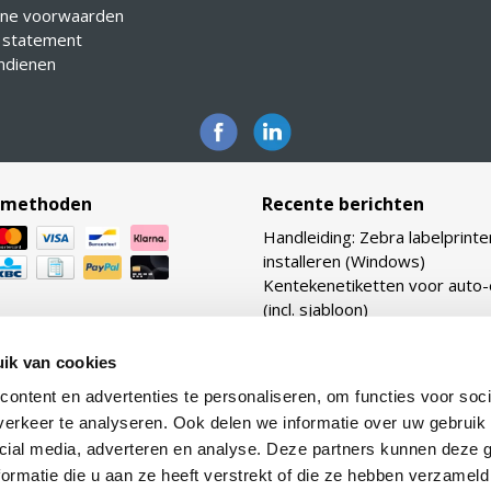
ne voorwaarden
 statement
indienen
lmethoden
Recente berichten
Handleiding: Zebra labelprinte
installeren (Windows)
Kentekenetiketten voor auto
(incl. sjabloon)
Bekijk ook onze vernieuwde
webshop: Zebraetiketten.nl
ik van cookies
Verhouding transferlinten: ho
ontent en advertenties te personaliseren, om functies voor soci
TTR linten heb ik nodig voor m
erkeer te analyseren. Ook delen we informatie over uw gebruik 
etiketten?
cial media, adverteren en analyse. Deze partners kunnen deze
Lijmtypes uitgelegd: van per
ormatie die u aan ze heeft verstrekt of die ze hebben verzameld
tot removable