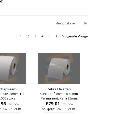
of
Meest bekeken
16
1
2
3
4
5
13
Volgende Vorige
chapkaart /
Zebra Etiketten,
t 90x50.8mm, rol
Kunststof, 80mm x 40mm,
.000 stuks
Permanent, Kern 25mm,
,96
Transparant, rol à 1.000
€79,01
Excl. btw
Excl. btw
stuks
: €47,96 / Per Rol
Stukprijs: €79,01 / Per Rol