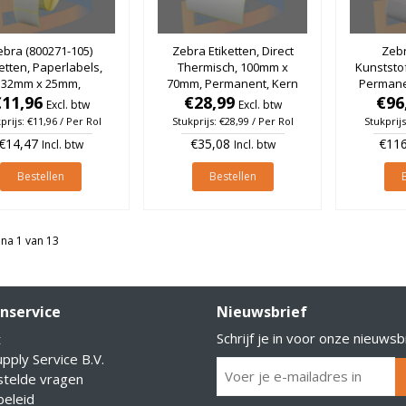
ebra (800271-105)
Zebra Etiketten, Direct
Zebr
ketten, Paperlabels,
Thermisch, 100mm x
Kunststo
32mm x 25mm,
70mm, Permanent, Kern
Permane
manent, Kern 25mm,
€11,96
25mm, rol à 1.000 stuks
€28,99
Zilver, 
€96
Excl. btw
Excl. btw
rol à 2.580 stuks
prijs: €11,96 / Per Rol
Stukprijs: €28,99 / Per Rol
Stukprijs
€14,47
€35,08
€116
Incl. btw
Incl. btw
Bestellen
Bestellen
na 1 van 13
nservice
Nieuwsbrief
Schrijf je in voor onze nieuwsb
t
pply Service B.V.
stelde vragen
eleid