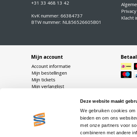
+31 33 468 13 42
Algeme
Privacy
KvK nummer: 66384737
Klacht 
BTW nummer: NL856526605B01
Mijn account
Betaa
Account informatie
Mijn bestellingen
Mijn tickets
Mijn verlanglijst
Deze website maakt gebru
We gebruiken cookies om c
bieden en om ons websitev
met onze partners voor so
combineren met andere inf