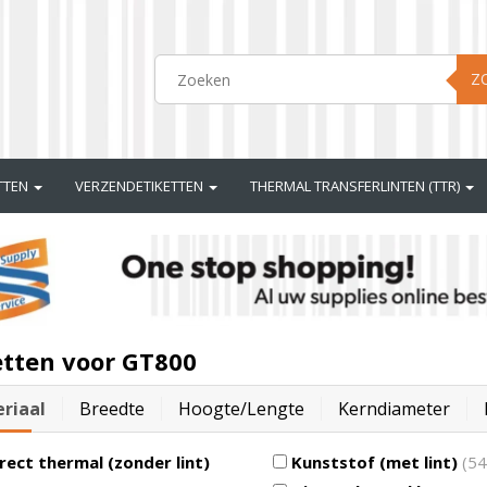
Z
ETTEN
VERZENDETIKETTEN
THERMAL TRANSFERLINTEN (TTR)
etten voor GT800
riaal
Breedte
Hoogte/lengte
Kerndiameter
rect thermal (zonder lint)
Kunststof (met lint)
(54