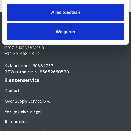
Wij kijken graag wat voor u mogelijk is!
Alles toestaan
Contactgegevens
Supply Service B.V.
Weigeren
Nijverheidsstraat 25-K
3861 RJ Nijkerk
info@supplyservice.nl
+31 33 468 13 42
KvK nummer: 66384737
BTW nummer: NL856526605B01
Klantenservice
Contact
Over Supply Service B.V.
Veelgestelde vragen
Retourbeleid