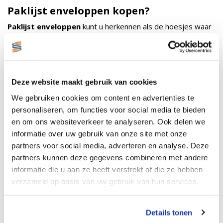
Paklijst enveloppen kopen?
Paklijst enveloppen
kunt u herkennen als de hoesjes waar
uw pakbon of factuur in zit als u een pakket binnenkrijgt.
Paklijst enveloppen worden daarom ook wel
dokulops
,
documenthoesjes
of
pakbon
enveloppen
genoemd. Het zijn zelfklevende enveloppen
die naast het
verzendetiket
vaak worden geplakt op de
Deze website maakt gebruik van cookies
buitenkant van een pakket. De dokulops zijn gemaakt van
We gebruiken cookies om content en advertenties te
plastic, wat ervoor zorgt dat de inhoud van de envelop
droog blijft. Wij kunnen u verschillende maten paklijst
personaliseren, om functies voor social media te bieden
enveloppen uit voorraad leveren. Wij bieden A5 (1510), A6
en om ons websiteverkeer te analyseren. Ook delen we
(1610) en A8 (1810) formaat documenthoesjes aan.
informatie over uw gebruik van onze site met onze
partners voor social media, adverteren en analyse. Deze
Goed om te weten is dat de paklijst enveloppen vrijwel aan
alle soorten ondergronden blijft kleven. Ook blijven ze
partners kunnen deze gegevens combineren met andere
gewoon goed scanbaar.
informatie die u aan ze heeft verstrekt of die ze hebben
verzameld op basis van uw gebruik van hun services.
Advies op maat nodig?
Wilt u een paklijst envelop met een ander formaat? U kunt
dan altijd even
contact
opnemen met onze klantenservice.
Details tonen