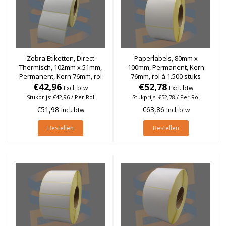
Zebra Etiketten, Direct
Paperlabels, 80mm x
Thermisch, 102mm x 51mm,
100mm, Permanent, Kern
Permanent, Kern 76mm, rol
76mm, rol à 1.500 stuks
€42,96
à 2.700 stuks
€52,78
Excl. btw
Excl. btw
Stukprijs: €42,96 / Per Rol
Stukprijs: €52,78 / Per Rol
€51,98
€63,86
Incl. btw
Incl. btw
Bestellen
Bestellen