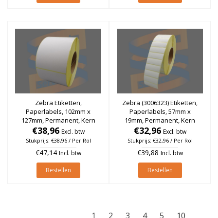
Zebra Etiketten,
Zebra (3006323) Etiketten,
Paperlabels, 102mm x
Paperlabels, 57mm x
127mm, Permanent, Kern
19mm, Permanent, Kern
76mm, rol à 1.152 stuks
€38,96
76mm, rol à 7.995 stuks
€32,96
Excl. btw
Excl. btw
Stukprijs: €38,96 / Per Rol
Stukprijs: €32,96 / Per Rol
€47,14
€39,88
Incl. btw
Incl. btw
Bestellen
Bestellen
1
2
3
4
5
10