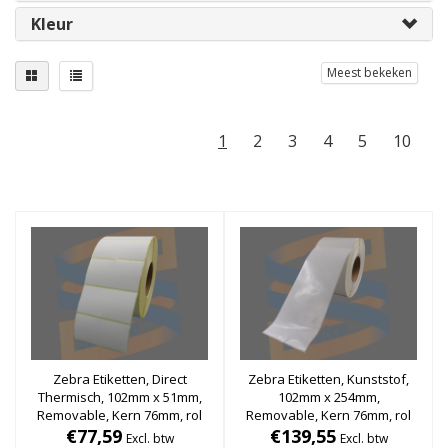
Kleur
Meest bekeken
1
2
3
4
5
10
Zebra Etiketten, Direct
Zebra Etiketten, Kunststof,
Thermisch, 102mm x 51mm,
102mm x 254mm,
Removable, Kern 76mm, rol
Removable, Kern 76mm, rol
€77,59
à 2.700 stuks
€139,55
à 650 stuks
Excl. btw
Excl. btw