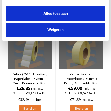
Stukprijs: €36,96 / Per Rol
Stukprijs: €92,26 / Per Rol
€44,72
€111,63
Incl. btw
Incl. btw
Alles toestaan
Bestellen
Bestellen
Weigeren
Zebra (76173) Etiketten,
Zebra Etiketten,
Paperlabels, 57mm x
Paperlabels, 50mm x
32mm, Permanent, Kern
15mm, Removable, Kern
76mm, rol à 4.240 stuks
€26,85
76mm, rol à 7.500 stuks
€59,00
Excl. btw
Excl. btw
Stukprijs: €26,85 / Per Rol
Stukprijs: €59,00 / Per Rol
€32,49
€71,39
Incl. btw
Incl. btw
Bestellen
Bestellen