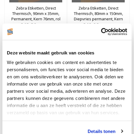
Zebra Etiketten, Direct
Zebra Etiketten, Direct
Thermisch, 90mm x 35mm,
Thermisch, 80mm x 150mm,
Permanent, Kern 76mm, rol
Diepvries permanent, Kern
€43,30
à 4.000 stuks
76mm, rol à 1.000 stuks
€49,98
Excl. btw
Excl. btw
Stukprijs: €43,30 / Per Rol
Stukprijs: €49,98 / Per Rol
€52,39
€60,48
Incl. btw
Incl. btw
Bestellen
Bestellen
Deze website maakt gebruik van cookies
We gebruiken cookies om content en advertenties te
personaliseren, om functies voor social media te bieden
en om ons websiteverkeer te analyseren. Ook delen we
informatie over uw gebruik van onze site met onze
partners voor social media, adverteren en analyse. Deze
partners kunnen deze gegevens combineren met andere
informatie die u aan ze heeft verstrekt of die ze hebben
verzameld op basis van uw gebruik van hun services.
Zebra Etiketten, Direct
Zebra Etiketten, Kunststof,
Thermisch, 57mm x 102mm,
100mm x 55mm,
Permanent, Kern 76mm, rol
Removable, Kern 76mm, rol
Details tonen
€36,96
à 1.375 stuks
€92,26
à 2.500 stuks
Excl. btw
Excl. btw