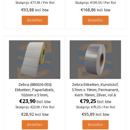
Stukprijs: €77,59 / Per Rol
Stukprijs: €139,55 / Per Rol
€93,88
€168,86
Incl. btw
Incl. btw
Bestellen
Bestellen
Zebra (880026-050)
Zebra Etiketten, Kunststof,
Etiketten, Paperlabels,
57mm x 19mm, Permanent,
102mm x 51mm,
Kern 76mm, Zilver, rol à
Permanent, Kern 76mm, rol
€23,90
€79,25
6.742 stuks
Excl. btw
Excl. btw
à 2.740 stuks
Stukprijs: €23,90 / Per Rol
Stukprijs: €79,25 / Per Rol
€28,92
€95,89
Incl. btw
Incl. btw
Bestellen
Bestellen