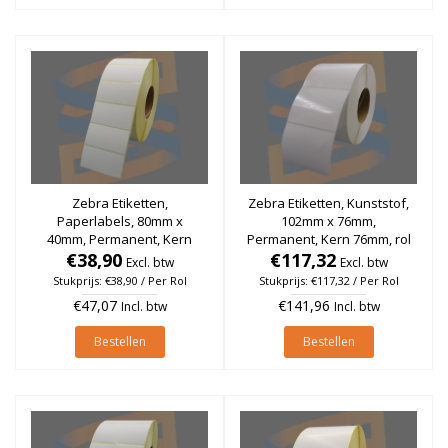
Zebra Etiketten,
Zebra Etiketten, Kunststof,
Paperlabels, 80mm x
102mm x 76mm,
40mm, Permanent, Kern
Permanent, Kern 76mm, rol
76mm, rol à 2.500 stuks
€38,90
€117,32
à 1.840 stuks
Excl. btw
Excl. btw
Stukprijs: €38,90 / Per Rol
Stukprijs: €117,32 / Per Rol
€47,07
€141,96
Incl. btw
Incl. btw
Bestellen
Bestellen