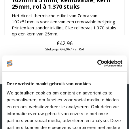
102mm x 51mm, Removable, Kern
25mm, rol à 1.370 stuks
Het direct thermische etiket van Zebra van
102x51mm is voorzien van een removable belijming.
Printen kan zonder inktlint. Elke rol bevat 1.370 stuks
op een kern van 25mm.
€42,96
Stukprijs: €42,96 / Per Rol
Bestellen
1
Deze website maakt gebruik van cookies
Contactgegevens
We gebruiken cookies om content en advertenties te
personaliseren, om functies voor social media te bieden
Supply Service B.V.
Nijverheidsstraat 25-K
en om ons websiteverkeer te analyseren. Ook delen we
3861 RJ Nijkerk
informatie over uw gebruik van onze site met onze
info@supplyservice.nl
partners voor social media, adverteren en analyse. Deze
+31 33 468 13 42
partners kunnen deze gegevens combineren met andere