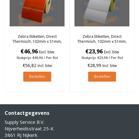
Zebra Etiketten, Direct
Zebra Etiketten, Direct
Thermisch, 102mm x 51mm,
Thermisch, 102mm x 51mm,
Permanent, Kern 25mm,
Permanent, Kern 25mm, rol à
€46,96
€23,96
Oranje, rol à 1.370 stuks
1.370 stuks
Excl. btw
Excl. btw
Stukprijs: €46,96 / Per Rol
Stukprijs: €23,96 / Per Rol
€56,82
€28,99
Incl. btw
Incl. btw
Bestellen
Bestellen
Contactgegevens
Supply Service B.V.
Nijverheidsstraat 25-K
3861 RJ Nijkerk