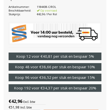
Artikelnummer:
1184438-C/ROL
Beschikbaarheid:
Op voorraad
Stukprijs:
€42,96 / Per Rol
Koop 12 voor €40,81 per stuk en bespaar 5%
Koop 48 voor €38,66 per stuk en bespaar 10%
Koop 96 voor €36,52 per stuk en bespaar 15%
Koop 192 voor €34,37 per stuk en bespaar 20%
€42,96
Excl. btw
€51,98
Incl. btw