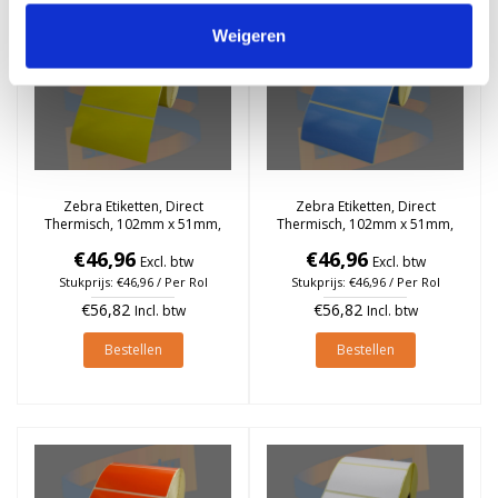
Weigeren
Zebra Etiketten, Direct
Zebra Etiketten, Direct
Thermisch, 102mm x 51mm,
Thermisch, 102mm x 51mm,
Permanent, Kern 25mm,
Permanent, Kern 25mm,
€46,96
€46,96
Geel, rol à 1.370 stuks
Blauw, rol à 1.370 stuks
Excl. btw
Excl. btw
Stukprijs: €46,96 / Per Rol
Stukprijs: €46,96 / Per Rol
€56,82
€56,82
Incl. btw
Incl. btw
Bestellen
Bestellen