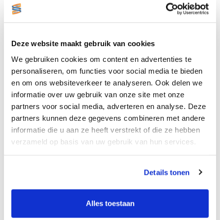
Gerelateerde producten
Deze website maakt gebruik van cookies
We gebruiken cookies om content en advertenties te
personaliseren, om functies voor social media te bieden
en om ons websiteverkeer te analyseren. Ook delen we
informatie over uw gebruik van onze site met onze
partners voor social media, adverteren en analyse. Deze
partners kunnen deze gegevens combineren met andere
Zebra Etiketten, Direct
Zebra Etiketten, Direct
informatie die u aan ze heeft verstrekt of die ze hebben
Thermisch, 102mm x 51mm,
Thermisch, 102mm x 51mm,
Permanent, Kern 25mm,
Permanent, Kern 25mm,
verzameld op basis van uw gebruik van hun services.
€46,96
€46,96
Paars, rol à 1.370 stuks
Groen, rol à 1.370 stuks
Excl. btw
Excl. btw
Stukprijs: €46,96 / Per Rol
Stukprijs: €46,96 / Per Rol
€56,82
€56,82
Incl. btw
Incl. btw
Details tonen
Bestellen
Bestellen
Alles toestaan