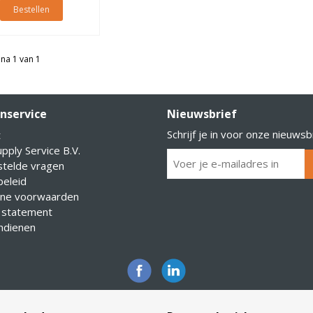
Bestellen
na 1 van 1
nservice
Nieuwsbrief
Schrijf je in voor onze nieuwsb
t
pply Service B.V.
stelde vragen
eleid
ne voorwaarden
 statement
indienen