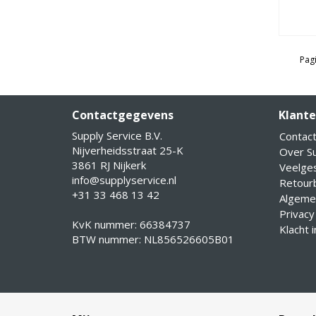
Pagi
Contactgegevens
Klante
Supply Service B.V.
Contac
Nijverheidsstraat 25-K
Over Su
3861 RJ Nijkerk
Veelge
info@supplyservice.nl
Retourb
+31 33 468 13 42
Algeme
Privacy
KvK nummer: 66384737
Klacht 
BTW nummer: NL856526605B01