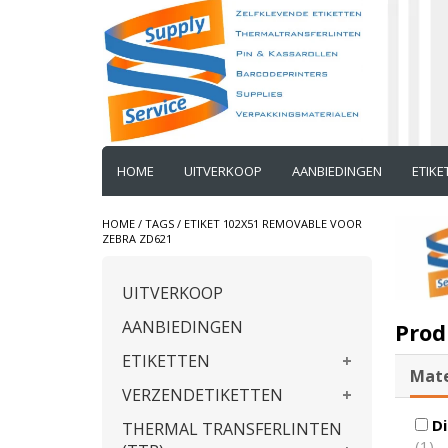
HOME
UITVERKOOP
AANBIEDINGEN
ETIK
HOME
/
TAGS
/
ETIKET 102X51 REMOVABLE VOOR
ZEBRA ZD621
UITVERKOOP
AANBIEDINGEN
Prod
ETIKETTEN
Mate
VERZENDETIKETTEN
Di
THERMAL TRANSFERLINTEN
(1)