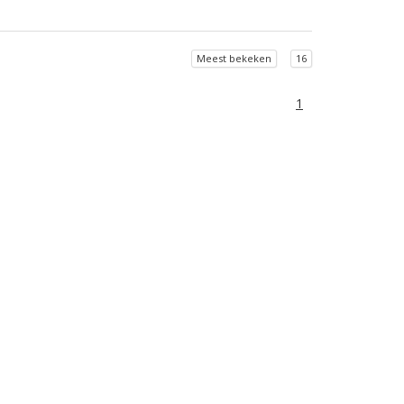
Meest bekeken
16
1