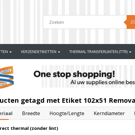
Z
ETTEN
VERZENDETIKETTEN
THERMAL TRANSFERLINTEN (TTR)
ucten getagd met Etiket 102x51 Remova
riaal
Breedte
Hoogte/lengte
Kerndiameter
rect thermal (zonder lint)