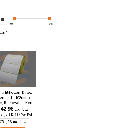
€
0
€
45
van 1
ra Etiketten, Direct
ermisch, 102mm x
, Removable, Kern
, rol à 1.370 stuks
€42,96
Excl. btw
prijs: €42,96 / Per Rol
€51,98
Incl. btw