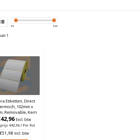
€
0
€
45
van 1
ra Etiketten, Direct
ermisch, 102mm x
, Removable, Kern
, rol à 1.370 stuks
€42,96
Excl. btw
prijs: €42,96 / Per Rol
€51,98
Incl. btw