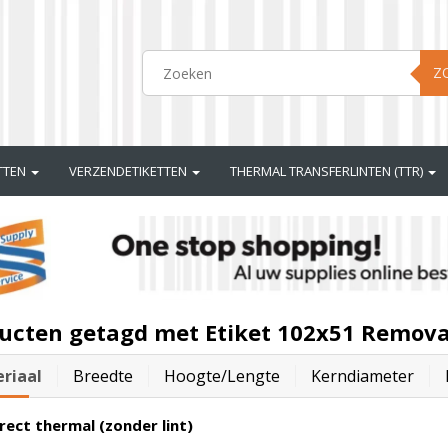
Z
ETTEN
VERZENDETIKETTEN
THERMAL TRANSFERLINTEN (TTR)
ucten getagd met Etiket 102x51 Remova
riaal
Breedte
Hoogte/lengte
Kerndiameter
rect thermal (zonder lint)