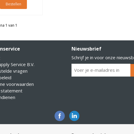
Bestellen
na 1 van 1
nservice
Nieuwsbrief
Schrijf je in voor onze nieuwsb
t
pply Service B.V.
stelde vragen
eleid
ne voorwaarden
 statement
indienen