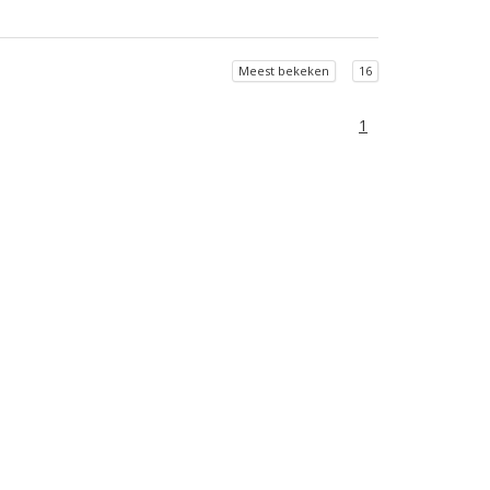
Meest bekeken
16
1