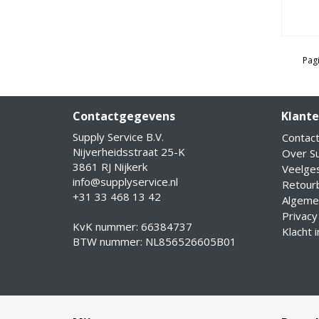
Pagi
Contactgegevens
Klante
Supply Service B.V.
Contac
Nijverheidsstraat 25-K
Over Su
3861 RJ Nijkerk
Veelge
info@supplyservice.nl
Retourb
+31 33 468 13 42
Algeme
Privacy
KvK nummer: 66384737
Klacht 
BTW nummer: NL856526605B01