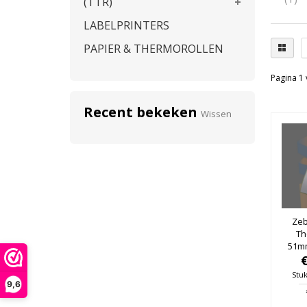
(TTR)
LABELPRINTERS
PAPIER & THERMOROLLEN
Pagina 1 
Recent bekeken
Wissen
Zeb
Th
51mm
25mm
Stuk
9,6