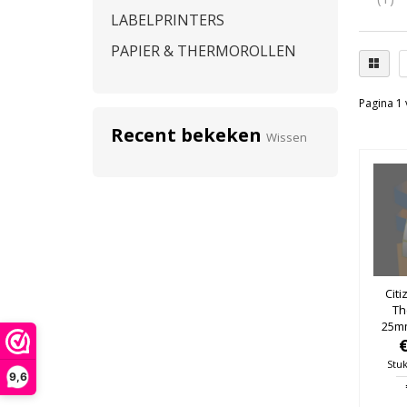
LABELPRINTERS
PAPIER & THERMOROLLEN
Pagina 1 
Recent bekeken
Wissen
Citi
Th
25m
25mm
Stuk
9,6