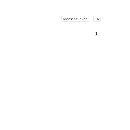
Meest bekeken
16
1