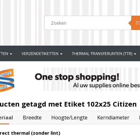
Z
ETTEN
VERZENDETIKETTEN
THERMAL TRANSFERLINTEN (TTR)
ucten getagd met Etiket 102x25 Citizen
riaal
Breedte
Hoogte/lengte
Kerndiameter
rect thermal (zonder lint)