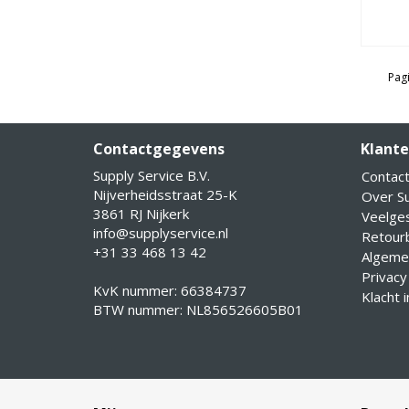
Pagi
Contactgegevens
Klante
Supply Service B.V.
Contac
Nijverheidsstraat 25-K
Over Su
3861 RJ Nijkerk
Veelge
info@supplyservice.nl
Retourb
+31 33 468 13 42
Algeme
Privacy
KvK nummer: 66384737
Klacht 
BTW nummer: NL856526605B01