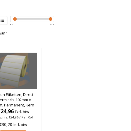
€
0
€
25
van 1
zen Etiketten, Direct
ermisch, 102mm x
m, Permanent, Kern
, rol à 2.580 stuks
€24,96
Excl. btw
prijs: €24,96 / Per Rol
€30,20
Incl. btw