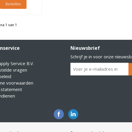
Bestellen
na 1 van 1
nservice
Nieuwsbrief
Schrijf je in voor onze nieuwsb
t
pply Service B.V.
stelde vragen
eleid
ne voorwaarden
 statement
indienen