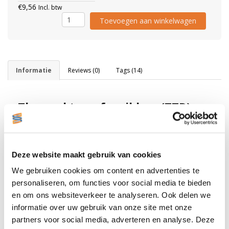
€9,56
Incl. btw
Toevoegen aan winkelwagen
Informatie
Reviews (0)
Tags (14)
Thermal transfer ribbon (TTR)
voor Zebra labelprinters
TTR 110mm x 74 meter, resin voor
Deze website maakt gebruik van cookies
Zebra
We gebruiken cookies om content en advertenties te
personaliseren, om functies voor social media te bieden
TLP2844, GC420T, GK420T, GX430T, ZD220T,
ZD230T, ZD420T, ZD421T, ZD620T, ZD621T,
en om ons websiteverkeer te analyseren. Ook delen we
GT800, ZD500
informatie over uw gebruik van onze site met onze
partners voor social media, adverteren en analyse. Deze