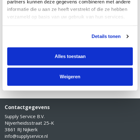
partners kunnen deze gegevens combineren met andere
BESTELEENHEID: PER ROL
informatie die u aan ze heeft verstrekt of die ze hebben
Materiaal: TTR folie resin (HQR-K)
verzameld op basis van uw gebruik van hun services.
Formaat B x L: 110mm x 74 meter
Winding: Outside
Details tonen
Kern: 12,7mm
Doosinhoud: 12 rollen
Alles toestaan
Dit product is geschikt voor het printen van
kunststof etiketten, e
n is kras en veegvast!
Weigeren
Contactgegevens
Supply Service B.V.
Nijverheidsstraat 25-K
3861 RJ Nijkerk
info@supplyservice.nl