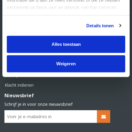
BTW nummer: NL856526605B01
verzameld op basis van uw gebruik van hun services.
Klantenservice
Contact
Details tonen
Over Supply Service B.V.
Veelgestelde vragen
Alles toestaan
Retourbeleid
Weigeren
Algemene voorwaarden
Privacy statement
Klacht indienen
Nieuwsbrief
Schrijf je in voor onze nieuwsbrief