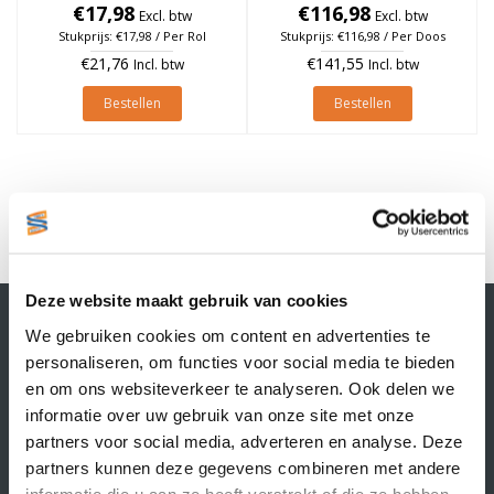
€17,98
à 1.370 stuks
à 1.370 stuks (Per doos)
€116,98
Excl. btw
Excl. btw
Stukprijs: €17,98 / Per Rol
Stukprijs: €116,98 / Per Doos
€21,76
€141,55
Incl. btw
Incl. btw
Bestellen
Bestellen
1
Deze website maakt gebruik van cookies
Contactgegevens
We gebruiken cookies om content en advertenties te
Supply Service B.V.
personaliseren, om functies voor social media te bieden
Nijverheidsstraat 25-K
en om ons websiteverkeer te analyseren. Ook delen we
3861 RJ Nijkerk
informatie over uw gebruik van onze site met onze
info@supplyservice.nl
+31 33 468 13 42
partners voor social media, adverteren en analyse. Deze
partners kunnen deze gegevens combineren met andere
KvK nummer: 66384737
informatie die u aan ze heeft verstrekt of die ze hebben