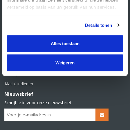
BTW nummer: NL856526605B01
verzameld op basis van uw gebruik van hun services.
Klantenservice
Contact
Details tonen
Over Supply Service B.V.
Veelgestelde vragen
Alles toestaan
Retourbeleid
Weigeren
Algemene voorwaarden
Privacy statement
Klacht indienen
Nieuwsbrief
Schrijf je in voor onze nieuwsbrief