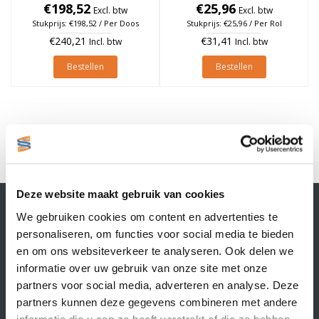
25mm, rol à 475 stuks (Per
€198,52
25mm, rol à 475 stuks
€25,96
Excl. btw
Excl. btw
doos)
Stukprijs: €198,52 / Per Doos
Stukprijs: €25,96 / Per Rol
€240,21
€31,41
Incl. btw
Incl. btw
Bestellen
Bestellen
1
Deze website maakt gebruik van cookies
Contactgegevens
We gebruiken cookies om content en advertenties te
Supply Service B.V.
personaliseren, om functies voor social media te bieden
Nijverheidsstraat 25-K
en om ons websiteverkeer te analyseren. Ook delen we
3861 RJ Nijkerk
informatie over uw gebruik van onze site met onze
info@supplyservice.nl
+31 33 468 13 42
partners voor social media, adverteren en analyse. Deze
partners kunnen deze gegevens combineren met andere
KvK nummer: 66384737
informatie die u aan ze heeft verstrekt of die ze hebben