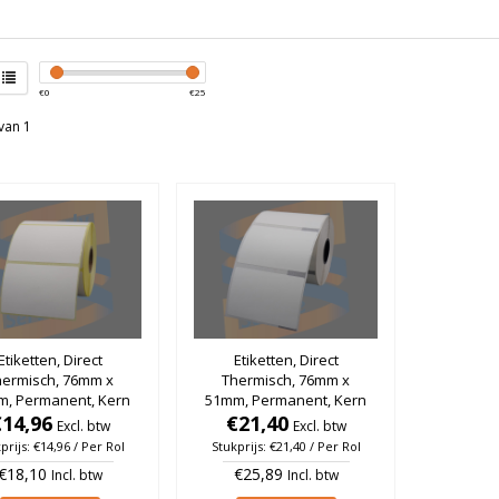
€
0
€
25
van 1
Etiketten, Direct
Etiketten, Direct
hermisch, 76mm x
Thermisch, 76mm x
m, Permanent, Kern
51mm, Permanent, Kern
m, rol à 670 stuks
€14,96
25mm, rol à 620 stuks
€21,40
Excl. btw
Excl. btw
prijs: €14,96 / Per Rol
Stukprijs: €21,40 / Per Rol
€18,10
€25,89
Incl. btw
Incl. btw