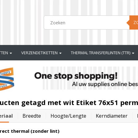
Z
ETTEN
VERZENDETIKETTEN
THERMAL TRANSFERLINTEN (TTR)
ucten getagd met wit Etiket 76x51 per
riaal
Breedte
Hoogte/lengte
Kerndiameter
rect thermal (zonder lint)