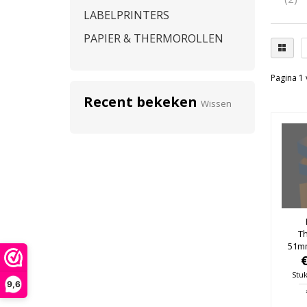
LABELPRINTERS
PAPIER & THERMOROLLEN
Pagina 1 
Recent bekeken
Wissen
T
51m
25m
Stuk
9,6