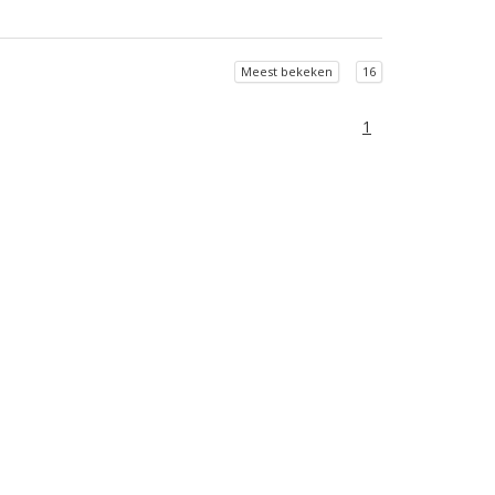
Meest bekeken
16
1