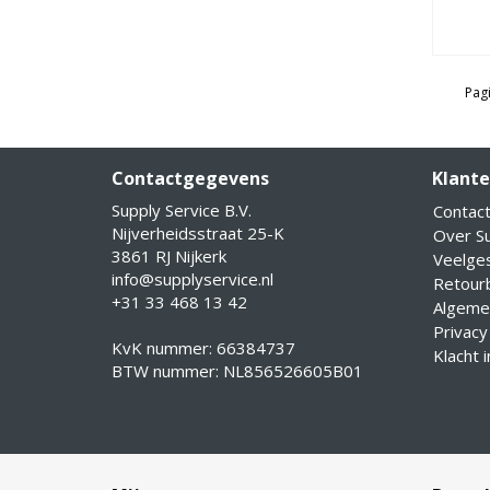
Pagi
Contactgegevens
Klante
Supply Service B.V.
Contac
Nijverheidsstraat 25-K
Over Su
3861 RJ Nijkerk
Veelge
info@supplyservice.nl
Retourb
+31 33 468 13 42
Algeme
Privacy
KvK nummer: 66384737
Klacht 
BTW nummer: NL856526605B01