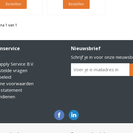
Bestellen
Bestellen
na 1 van 1
nservice
Nieuwsbrief
Schrijf je in voor onze nieuwsb
t
pply Service B.V.
stelde vragen
eleid
ne voorwaarden
 statement
indienen