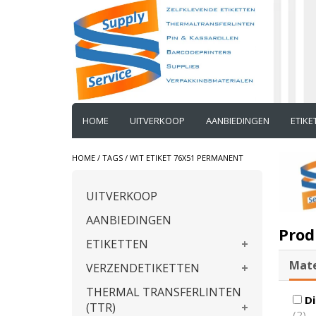
HOME
UITVERKOOP
AANBIEDINGEN
ETIK
HOME
/
TAGS
/
WIT ETIKET 76X51 PERMANENT
UITVERKOOP
AANBIEDINGEN
Prod
ETIKETTEN
Mate
VERZENDETIKETTEN
THERMAL TRANSFERLINTEN
Di
(TTR)
(2)