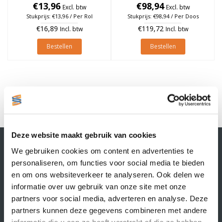
25mm, rol à 300 stuks
€13,96
25mm, rol à 300 stuks (Per
€98,94
Excl. btw
Excl. btw
doos)
Stukprijs: €13,96 / Per Rol
Stukprijs: €98,94 / Per Doos
€16,89
€119,72
Incl. btw
Incl. btw
Bestellen
Bestellen
1
Deze website maakt gebruik van cookies
Contactgegevens
We gebruiken cookies om content en advertenties te
Supply Service B.V.
personaliseren, om functies voor social media te bieden
Nijverheidsstraat 25-K
en om ons websiteverkeer te analyseren. Ook delen we
3861 RJ Nijkerk
informatie over uw gebruik van onze site met onze
info@supplyservice.nl
+31 33 468 13 42
partners voor social media, adverteren en analyse. Deze
partners kunnen deze gegevens combineren met andere
KvK nummer: 66384737
informatie die u aan ze heeft verstrekt of die ze hebben