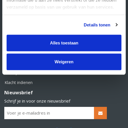
BTW nummer: NL856526605B01
verzameld op basis van uw gebruik van hun services.
Klantenservice
Contact
Details tonen
Over Supply Service B.V.
Veelgestelde vragen
Alles toestaan
Retourbeleid
Weigeren
Algemene voorwaarden
Privacy statement
Klacht indienen
Nieuwsbrief
Schrijf je in voor onze nieuwsbrief