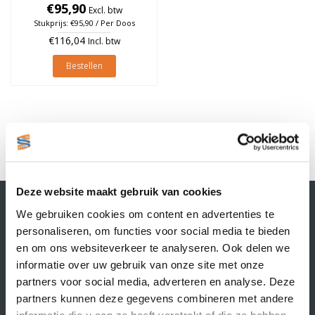
25mm, rol à 210 stuks (Per
€95,90
Excl. btw
doos)
Stukprijs: €95,90 / Per Doos
€116,04
Incl. btw
Bestellen
1
Deze website maakt gebruik van cookies
Contactgegevens
We gebruiken cookies om content en advertenties te
Supply Service B.V.
personaliseren, om functies voor social media te bieden
Nijverheidsstraat 25-K
en om ons websiteverkeer te analyseren. Ook delen we
3861 RJ Nijkerk
informatie over uw gebruik van onze site met onze
info@supplyservice.nl
+31 33 468 13 42
partners voor social media, adverteren en analyse. Deze
partners kunnen deze gegevens combineren met andere
KvK nummer: 66384737
informatie die u aan ze heeft verstrekt of die ze hebben