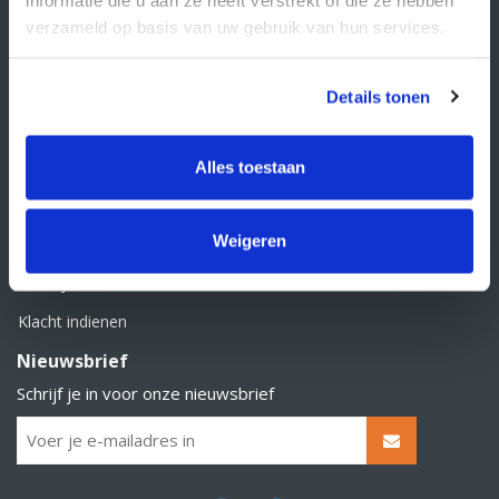
BTW nummer: NL856526605B01
verzameld op basis van uw gebruik van hun services.
Klantenservice
Contact
Details tonen
Over Supply Service B.V.
Veelgestelde vragen
Alles toestaan
Retourbeleid
Weigeren
Algemene voorwaarden
Privacy statement
Klacht indienen
Nieuwsbrief
Schrijf je in voor onze nieuwsbrief