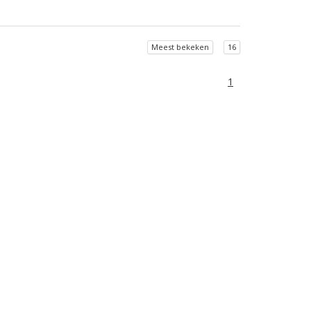
Meest bekeken
16
1