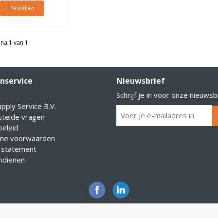
Bestellen
na 1 van 1
nservice
Nieuwsbrief
Schrijf je in voor onze nieuwsb
t
pply Service B.V.
stelde vragen
eleid
ne voorwaarden
 statement
indienen