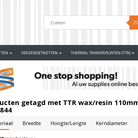
Z
ETTEN
VERZENDETIKETTEN
THERMAL TRANSFERLINTEN (TTR)
ucten getagd met TTR wax/resin 110mm 
844
riaal
Breedte
Hoogte/lengte
Kerndiameter