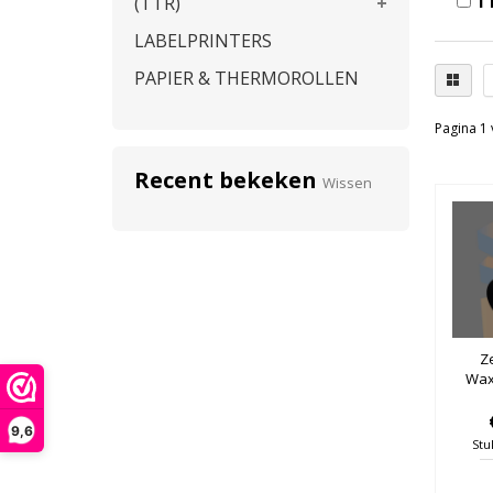
TT
(TTR)
LABELPRINTERS
PAPIER & THERMOROLLEN
Pagina 1 
Recent bekeken
Wissen
Ze
Wax
9,6
Stu