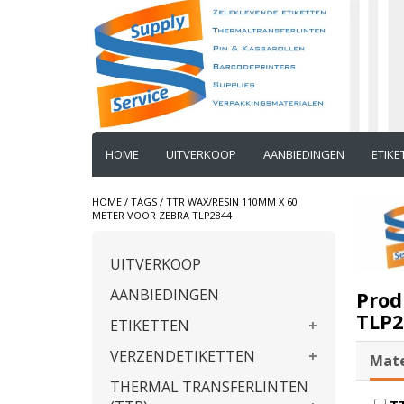
HOME
UITVERKOOP
AANBIEDINGEN
ETIK
HOME
/
TAGS
/
TTR WAX/RESIN 110MM X 60
METER VOOR ZEBRA TLP2844
UITVERKOOP
AANBIEDINGEN
Prod
TLP2
ETIKETTEN
VERZENDETIKETTEN
Mate
THERMAL TRANSFERLINTEN