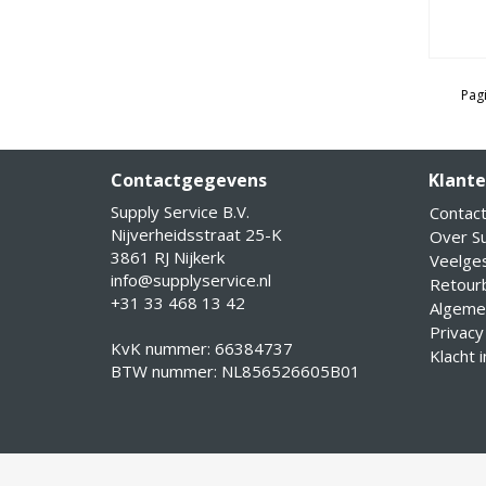
Pagi
Contactgegevens
Klante
Supply Service B.V.
Contac
Nijverheidsstraat 25-K
Over Su
3861 RJ Nijkerk
Veelge
info@supplyservice.nl
Retourb
+31 33 468 13 42
Algeme
Privacy
KvK nummer: 66384737
Klacht 
BTW nummer: NL856526605B01