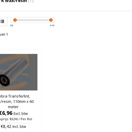
R wax/resin
(1)
€
0
€
10
van 1
bra Transferlint,
/resin, 110mm x 60
meter
€6,96
Excl. btw
kprijs: €6,96 / Per Rol
€8,42
Incl. btw