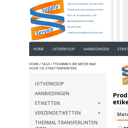
HOME
UITVERKOOP
AANBIEDINGEN
ETIK
HOME
/
TAGS
/
TTR 84MM X 300 METER WAX
VOOR TSC ETIKETTENPRINTERS
UITVERKOOP
AANBIEDINGEN
Prod
etik
ETIKETTEN
VERZENDETIKETTEN
Mate
THERMAL TRANSFERLINTEN