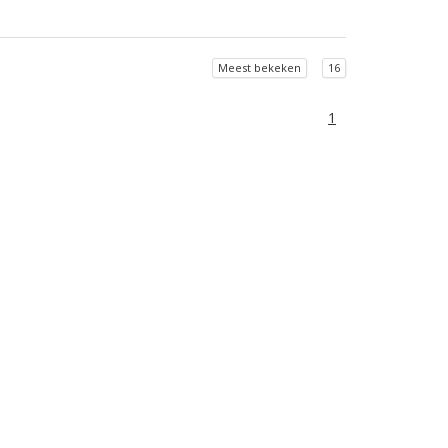
Meest bekeken
16
1