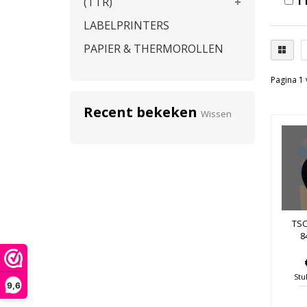
T
(TTR)
LABELPRINTERS
PAPIER & THERMOROLLEN
Pagina 1 
Recent bekeken
Wissen
TSC
8
Stu
9,6