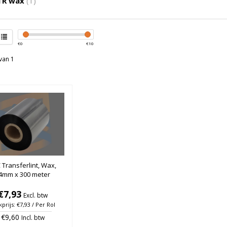
TR wax
(1)
€
0
€
10
van 1
 Transferlint, Wax,
4mm x 300 meter
€7,93
Excl. btw
kprijs: €7,93 / Per Rol
€9,60
Incl. btw