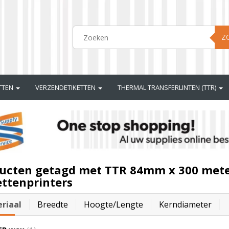
Z
ETTEN
VERZENDETIKETTEN
THERMAL TRANSFERLINTEN (TTR)
ucten getagd met TTR 84mm x 300 mete
ettenprinters
riaal
Breedte
Hoogte/lengte
Kerndiameter