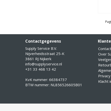
Pagi
Contactgegevens
Klante
Supply Service B.V.
Contac
Nijverheidsstraat 25-K
Over Su
3861 RJ Nijkerk
Veelge
info@supplyservice.nl
Retourb
+31 33 468 13 42
Algeme
Privacy
KvK nummer: 66384737
Klacht 
BTW nummer: NL856526605B01