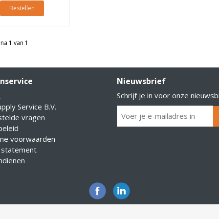
Bestellen
na 1 van 1
nservice
Nieuwsbrief
Schrijf je in voor onze nieuwsb
t
pply Service B.V.
stelde vragen
eleid
ne voorwaarden
 statement
indienen