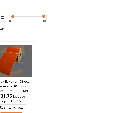
€
0
€
35
van 1
x Etiketten, Direct
ermisch, 102mm x
m, Permanent, Kern
, Oranje, rol à 475
€31,75
Excl. btw
stuks
prijs: €31,75 / Per Rol
€38,42
Incl. btw