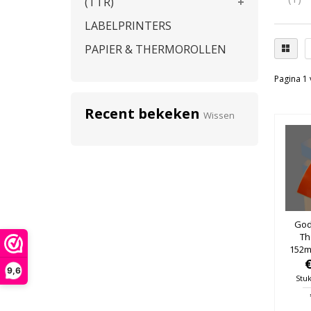
(TTR)
LABELPRINTERS
PAPIER & THERMOROLLEN
Pagina 1 
Recent bekeken
Wissen
Gode
Th
152m
25mm
9,6
Stuk