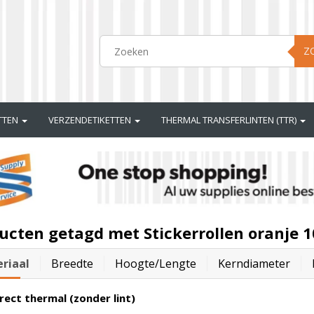
Z
ETTEN
VERZENDETIKETTEN
THERMAL TRANSFERLINTEN (TTR)
ucten getagd met Stickerrollen oranje 
riaal
Breedte
Hoogte/lengte
Kerndiameter
rect thermal (zonder lint)