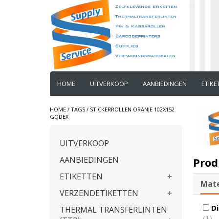
HOME
UITVERKOOP
AANBIEDINGEN
ETIK
HOME
/
TAGS
/
STICKERROLLEN ORANJE 102X152
GODEX
UITVERKOOP
AANBIEDINGEN
Prod
ETIKETTEN
Mate
VERZENDETIKETTEN
Di
THERMAL TRANSFERLINTEN
(1)