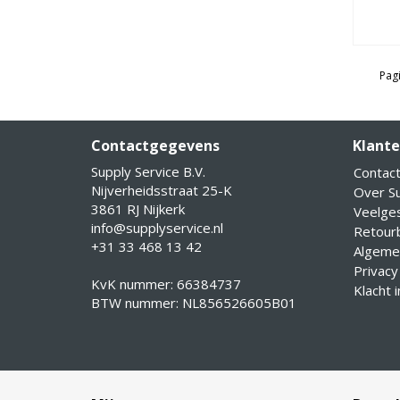
Pagi
Contactgegevens
Klante
Supply Service B.V.
Contac
Nijverheidsstraat 25-K
Over Su
3861 RJ Nijkerk
Veelge
info@supplyservice.nl
Retourb
+31 33 468 13 42
Algeme
Privacy
KvK nummer: 66384737
Klacht 
BTW nummer: NL856526605B01