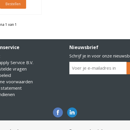
Bestellen
na 1 van 1
nservice
Nieuwsbrief
Schrijf je in voor onze nieuwsb
t
pply Service B.V.
stelde vragen
eleid
ne voorwaarden
 statement
indienen