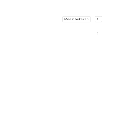
Meest bekeken
16
1