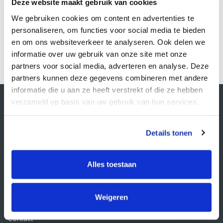
Deze website maakt gebruik van cookies
Bestellen
We gebruiken cookies om content en advertenties te
personaliseren, om functies voor social media te bieden
en om ons websiteverkeer te analyseren. Ook delen we
1
informatie over uw gebruik van onze site met onze
partners voor social media, adverteren en analyse. Deze
partners kunnen deze gegevens combineren met andere
informatie die u aan ze heeft verstrekt of die ze hebben
Contactgegevens
verzameld op basis van uw gebruik van hun services.
Supply Service B.V.
Nijverheidsstraat 25-K
3861 RJ Nijkerk
Details tonen
info@supplyservice.nl
+31 33 468 13 42
Alles toestaan
KvK nummer: 66384737
BTW nummer: NL856526605B01
Weigeren
Klantenservice
Contact