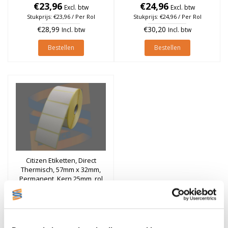
€23,96
à 2.100 stuks
€24,96
à 2.100 stuks
Excl. btw
Excl. btw
Stukprijs: €23,96 / Per Rol
Stukprijs: €24,96 / Per Rol
€28,99
€30,20
Incl. btw
Incl. btw
Bestellen
Bestellen
Citizen Etiketten, Direct
Thermisch, 57mm x 32mm,
Permanent, Kern 25mm, rol
à 2.100 stuks (Per doos)
€117,60
Excl. btw
Stukprijs: €117,60 / Per Doos
€142,30
Incl. btw