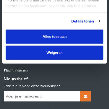
BTW nummer: NL856526605B01
verzameld op basis van uw gebruik van hun services.
Klantenservice
Contact
Details tonen
Over Supply Service B.V.
Veelgestelde vragen
Alles toestaan
Retourbeleid
Weigeren
Algemene voorwaarden
Privacy statement
Klacht indienen
Nieuwsbrief
Schrijf je in voor onze nieuwsbrief