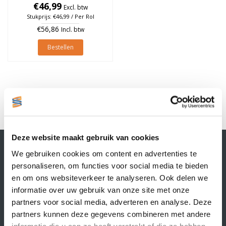
€46,99
Excl. btw
Stukprijs: €46,99 / Per Rol
€56,86
Incl. btw
Bestellen
1
Deze website maakt gebruik van cookies
Contactgegevens
We gebruiken cookies om content en advertenties te
Supply Service B.V.
personaliseren, om functies voor social media te bieden
Nijverheidsstraat 25-K
en om ons websiteverkeer te analyseren. Ook delen we
3861 RJ Nijkerk
informatie over uw gebruik van onze site met onze
info@supplyservice.nl
+31 33 468 13 42
partners voor social media, adverteren en analyse. Deze
partners kunnen deze gegevens combineren met andere
KvK nummer: 66384737
informatie die u aan ze heeft verstrekt of die ze hebben