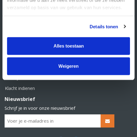
BTW nummer: NL856526605B01
verzameld op basis van uw gebruik van hun services.
Klantenservice
Contact
Details tonen
Over Supply Service B.V.
Veelgestelde vragen
Alles toestaan
Retourbeleid
Weigeren
Algemene voorwaarden
Privacy statement
Klacht indienen
Nieuwsbrief
Schrijf je in voor onze nieuwsbrief