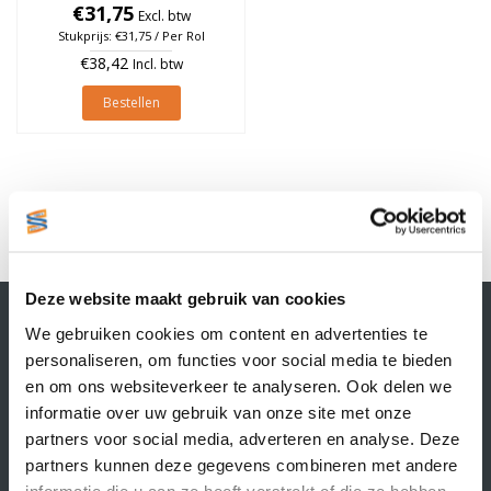
25mm, Oranje, rol à 475
€31,75
Excl. btw
stuks
Stukprijs: €31,75 / Per Rol
€38,42
Incl. btw
Bestellen
1
Deze website maakt gebruik van cookies
Contactgegevens
We gebruiken cookies om content en advertenties te
Supply Service B.V.
personaliseren, om functies voor social media te bieden
Nijverheidsstraat 25-K
en om ons websiteverkeer te analyseren. Ook delen we
3861 RJ Nijkerk
informatie over uw gebruik van onze site met onze
info@supplyservice.nl
+31 33 468 13 42
partners voor social media, adverteren en analyse. Deze
partners kunnen deze gegevens combineren met andere
KvK nummer: 66384737
informatie die u aan ze heeft verstrekt of die ze hebben