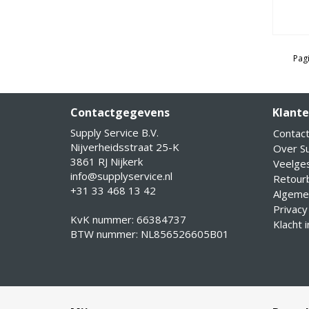
Pagi
Contactgegevens
Klante
Supply Service B.V.
Contac
Nijverheidsstraat 25-K
Over Su
3861 RJ Nijkerk
Veelge
info@supplyservice.nl
Retourb
+31 33 468 13 42
Algeme
Privacy
KvK nummer: 66384737
Klacht 
BTW nummer: NL856526605B01