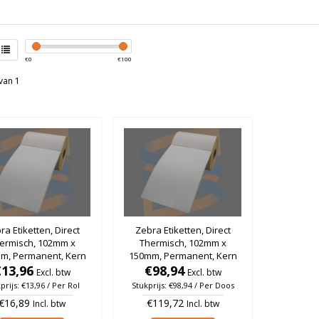
€
0
€
100
van 1
ra Etiketten, Direct
Zebra Etiketten, Direct
ermisch, 102mm x
Thermisch, 102mm x
m, Permanent, Kern
150mm, Permanent, Kern
m, rol à 300 stuks
€13,96
25mm, rol à 300 stuks
€98,94
Excl. btw
Excl. btw
(Per doos)
prijs: €13,96 / Per Rol
Stukprijs: €98,94 / Per Doos
€16,89
€119,72
Incl. btw
Incl. btw