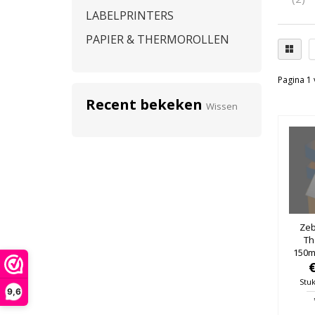
LABELPRINTERS
PAPIER & THERMOROLLEN
Pagina 1 
Recent bekeken
Wissen
Zeb
Th
150m
25m
Stuk
9,6