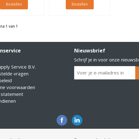
Bestellen
Bestellen
na 1 van 1
nservice
Nieuwsbrief
Schrijf je in voor onze nieuwsb
t
pply Service B.V.
stelde vragen
eleid
ne voorwaarden
 statement
indienen