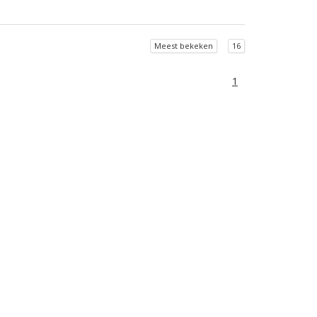
Meest bekeken
16
1