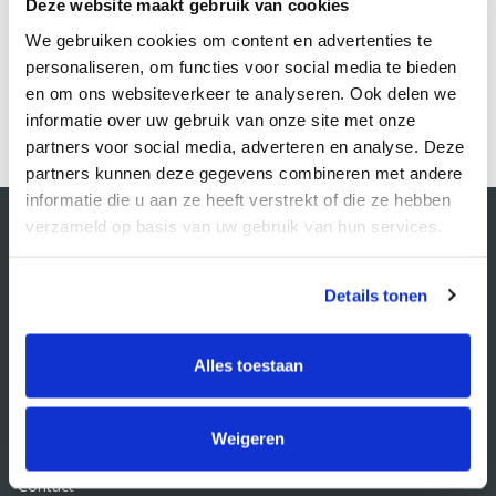
Deze website maakt gebruik van cookies
Bestellen
Bestellen
We gebruiken cookies om content en advertenties te
personaliseren, om functies voor social media te bieden
en om ons websiteverkeer te analyseren. Ook delen we
1
informatie over uw gebruik van onze site met onze
partners voor social media, adverteren en analyse. Deze
partners kunnen deze gegevens combineren met andere
informatie die u aan ze heeft verstrekt of die ze hebben
Contactgegevens
verzameld op basis van uw gebruik van hun services.
Supply Service B.V.
Nijverheidsstraat 25-K
3861 RJ Nijkerk
Details tonen
info@supplyservice.nl
+31 33 468 13 42
Alles toestaan
KvK nummer: 66384737
BTW nummer: NL856526605B01
Weigeren
Klantenservice
Contact