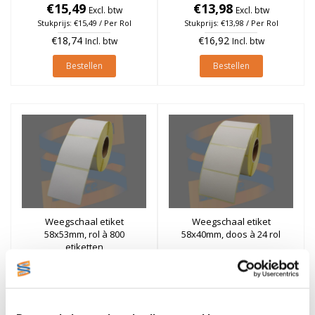
€15,49
permanent, Kern 40mm, rol
€13,98
Excl. btw
Excl. btw
à 525 stuks
Stukprijs: €15,49 / Per Rol
Stukprijs: €13,98 / Per Rol
€18,74
€16,92
Incl. btw
Incl. btw
Bestellen
Bestellen
Weegschaal etiket
Weegschaal etiket
58x53mm, rol à 800
58x40mm, doos à 24 rol
etiketten
€9,72
€251,28
Excl. btw
Excl. btw
Stukprijs: €9,72 / Per Rol
Stukprijs: €251,28 / Per Doos
€11,76
€304,05
Incl. btw
Incl. btw