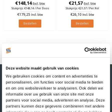
à 1.370 stuks (Per doos)
€148,14
€21,57
à 1.370 stuks
Excl. btw
Excl. btw
Stukprijs: €148,14 / Per Doos
Stukprijs: €21,57 / Per Rol
€179,25
€26,10
Incl. btw
Incl. btw
Bestellen
Bestellen
1
Deze website maakt gebruik van cookies
Contactgegevens
We gebruiken cookies om content en advertenties te
Supply Service B.V.
personaliseren, om functies voor social media te bieden
Nijverheidsstraat 25-K
en om ons websiteverkeer te analyseren. Ook delen we
3861 RJ Nijkerk
informatie over uw gebruik van onze site met onze
info@supplyservice.nl
+31 33 468 13 42
partners voor social media, adverteren en analyse. Deze
partners kunnen deze gegevens combineren met andere
KvK nummer: 66384737
informatie die u aan ze heeft verstrekt of die ze hebben