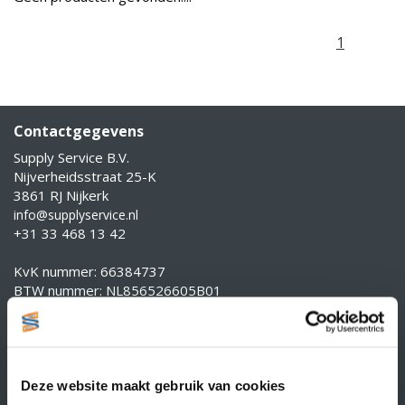
1
Contactgegevens
Supply Service B.V.
Nijverheidsstraat 25-K
3861 RJ Nijkerk
info@supplyservice.nl
+31 33 468 13 42
KvK nummer: 66384737
BTW nummer: NL856526605B01
Klantenservice
Contact
Over Supply Service B.V.
Deze website maakt gebruik van cookies