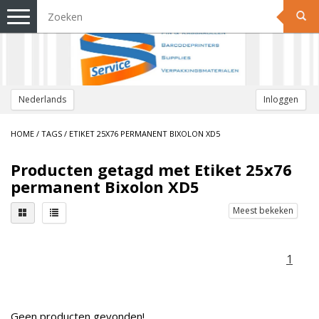
Toggle
navigation
Nederlands
Inloggen
HOME
/
TAGS
/
ETIKET 25X76 PERMANENT BIXOLON XD5
Producten getagd met Etiket 25x76
permanent Bixolon XD5
Meest bekeken
1
Geen producten gevonden!...