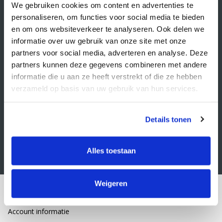
Veelgestelde vragen
We gebruiken cookies om content en advertenties te
personaliseren, om functies voor social media te bieden
Retourbeleid
en om ons websiteverkeer te analyseren. Ook delen we
Algemene voorwaarden
informatie over uw gebruik van onze site met onze
partners voor social media, adverteren en analyse. Deze
Privacy statement
partners kunnen deze gegevens combineren met andere
Klacht indienen
informatie die u aan ze heeft verstrekt of die ze hebben
verzameld op basis van uw gebruik van hun services.
Nieuwsbrief
Schrijf je in voor onze nieuwsbrief
Details tonen
Alles toestaan
Weigeren
Mijn account
Account informatie