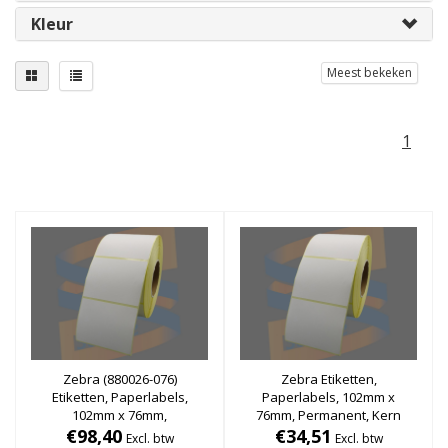
Kleur
Meest bekeken
1
Zebra (880026-076)
Zebra Etiketten,
Etiketten, Paperlabels,
Paperlabels, 102mm x
102mm x 76mm,
76mm, Permanent, Kern
Permanent, Kern 76mm, rol
€98,40
76mm, rol à 2.238 stuks
€34,51
Excl. btw
Excl. btw