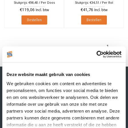
à 1.890 stuks (Per doos)
Stukprijs: €98,40 / Per Doos
Stukprijs: €34,51 / Per Rol
€119,06
€41,76
Incl. btw
Incl. btw
Bestellen
Bestellen
1
Contactgegevens
Deze website maakt gebruik van cookies
Supply Service B.V.
We gebruiken cookies om content en advertenties te
Nijverheidsstraat 25-K
personaliseren, om functies voor social media te bieden
3861 RJ Nijkerk
en om ons websiteverkeer te analyseren. Ook delen we
info@supplyservice.nl
informatie over uw gebruik van onze site met onze
+31 33 468 13 42
partners voor social media, adverteren en analyse. Deze
partners kunnen deze gegevens combineren met andere
KvK nummer: 66384737
BTW nummer: NL856526605B01
informatie die u aan ze heeft verstrekt of die ze hebben