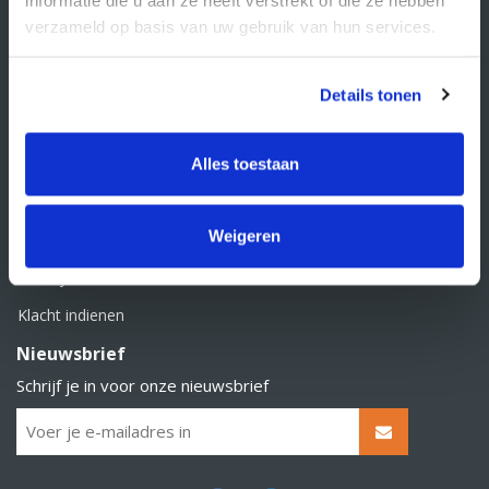
BTW nummer: NL856526605B01
verzameld op basis van uw gebruik van hun services.
Klantenservice
Contact
Details tonen
Over Supply Service B.V.
Veelgestelde vragen
Alles toestaan
Retourbeleid
Weigeren
Algemene voorwaarden
Privacy statement
Klacht indienen
Nieuwsbrief
Schrijf je in voor onze nieuwsbrief