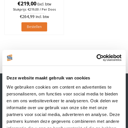
à 930 stuks (Per doos)
€219,00
Excl. btw
Stukprijs: €219,00 / Per Doos
€264,99
Incl. btw
Bestellen
1
Deze website maakt gebruik van cookies
Contactgegevens
We gebruiken cookies om content en advertenties te
Supply Service B.V.
personaliseren, om functies voor social media te bieden
Nijverheidsstraat 25-K
en om ons websiteverkeer te analyseren. Ook delen we
3861 RJ Nijkerk
informatie over uw gebruik van onze site met onze
info@supplyservice.nl
+31 33 468 13 42
partners voor social media, adverteren en analyse. Deze
partners kunnen deze gegevens combineren met andere
KvK nummer: 66384737
informatie die u aan ze heeft verstrekt of die ze hebben