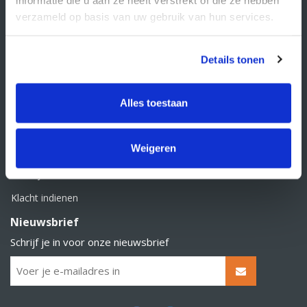
BTW nummer: NL856526605B01
verzameld op basis van uw gebruik van hun services.
Klantenservice
Contact
Details tonen
Over Supply Service B.V.
Veelgestelde vragen
Alles toestaan
Retourbeleid
Weigeren
Algemene voorwaarden
Privacy statement
Klacht indienen
Nieuwsbrief
Schrijf je in voor onze nieuwsbrief