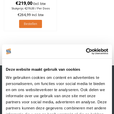
à 930 stuks (Per doos)
€219,00
Excl. btw
Stukprijs: €219,00 / Per Doos
€264,99
Incl. btw
Bestellen
1
Deze website maakt gebruik van cookies
Contactgegevens
We gebruiken cookies om content en advertenties te
Supply Service B.V.
personaliseren, om functies voor social media te bieden
Nijverheidsstraat 25-K
en om ons websiteverkeer te analyseren. Ook delen we
3861 RJ Nijkerk
informatie over uw gebruik van onze site met onze
info@supplyservice.nl
+31 33 468 13 42
partners voor social media, adverteren en analyse. Deze
partners kunnen deze gegevens combineren met andere
KvK nummer: 66384737
informatie die u aan ze heeft verstrekt of die ze hebben