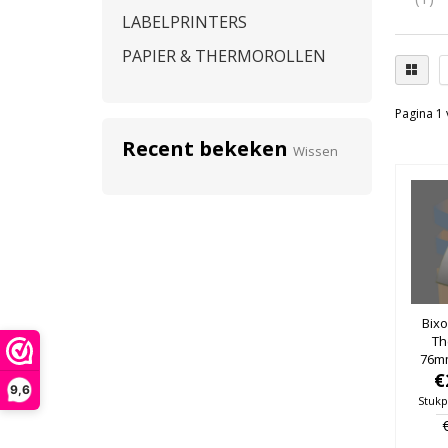
LABELPRINTERS
PAPIER & THERMOROLLEN
Pagina 1 
Recent bekeken
Wissen
Bixo
Th
76m
25m
€
9,6
Stukp