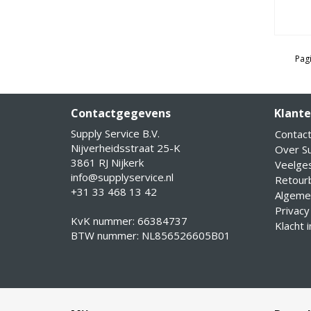
Pagi
Contactgegevens
Klante
Supply Service B.V.
Contac
Nijverheidsstraat 25-K
Over Su
3861 RJ Nijkerk
Veelge
info@supplyservice.nl
Retourb
+31 33 468 13 42
Algeme
Privacy
KvK nummer: 66384737
Klacht 
BTW nummer: NL856526605B01