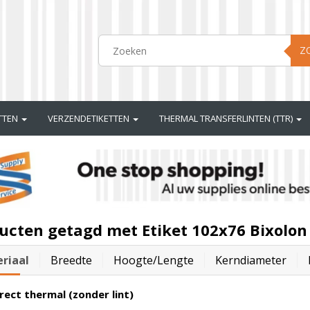
Z
ETTEN
VERZENDETIKETTEN
THERMAL TRANSFERLINTEN (TTR)
ucten getagd met Etiket 102x76 Bixolon
riaal
Breedte
Hoogte/lengte
Kerndiameter
rect thermal (zonder lint)