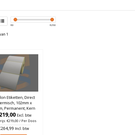
€
0
€
250
van 1
lon Etiketten, Direct
ermisch, 102mm x
m, Permanent, Kern
m, rol à 930 stuks
219,00
Excl. btw
(Per doos)
rijs: €219,00 / Per Doos
€264,99
Incl. btw