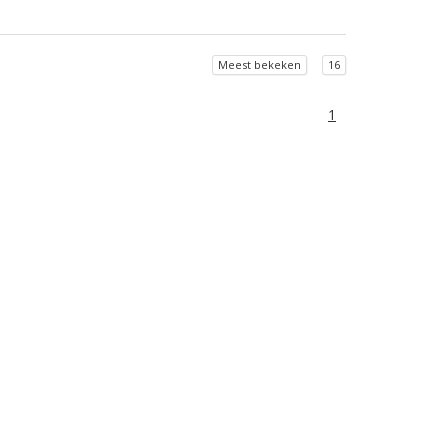
Meest bekeken
16
1