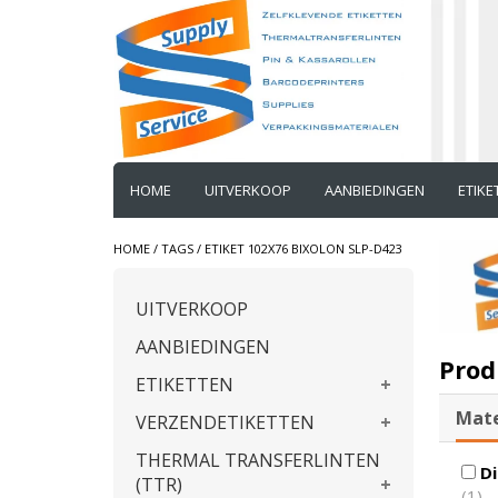
HOME
UITVERKOOP
AANBIEDINGEN
ETIK
HOME
/
TAGS
/
ETIKET 102X76 BIXOLON SLP-D423
UITVERKOOP
AANBIEDINGEN
Prod
ETIKETTEN
Mate
VERZENDETIKETTEN
THERMAL TRANSFERLINTEN
Di
(TTR)
(1)