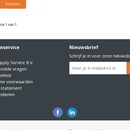
Bestellen
na 1 van 1
nservice
Nieuwsbrief
Schrijf je in voor onze nieuwsb
t
pply Service B.V.
stelde vragen
eleid
ne voorwaarden
 statement
indienen