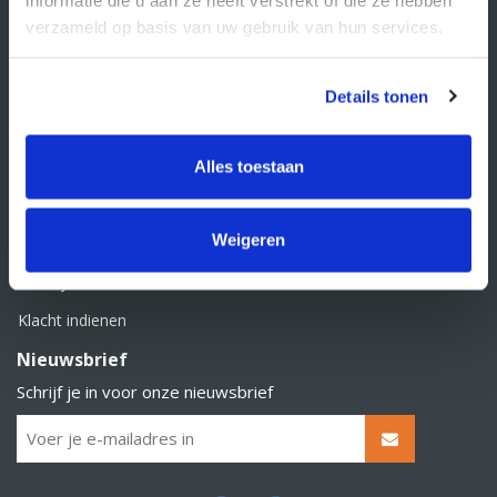
BTW nummer: NL856526605B01
verzameld op basis van uw gebruik van hun services.
Klantenservice
Contact
Details tonen
Over Supply Service B.V.
Veelgestelde vragen
Alles toestaan
Retourbeleid
Weigeren
Algemene voorwaarden
Privacy statement
Klacht indienen
Nieuwsbrief
Schrijf je in voor onze nieuwsbrief