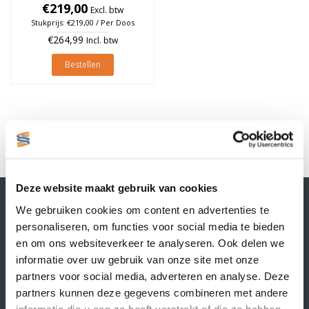
à 1.100 stuks (Per doos)
€219,00
Excl. btw
Stukprijs: €219,00 / Per Doos
€264,99
Incl. btw
Bestellen
1
Deze website maakt gebruik van cookies
Contactgegevens
We gebruiken cookies om content en advertenties te
Supply Service B.V.
personaliseren, om functies voor social media te bieden
Nijverheidsstraat 25-K
en om ons websiteverkeer te analyseren. Ook delen we
3861 RJ Nijkerk
informatie over uw gebruik van onze site met onze
info@supplyservice.nl
+31 33 468 13 42
partners voor social media, adverteren en analyse. Deze
partners kunnen deze gegevens combineren met andere
KvK nummer: 66384737
informatie die u aan ze heeft verstrekt of die ze hebben