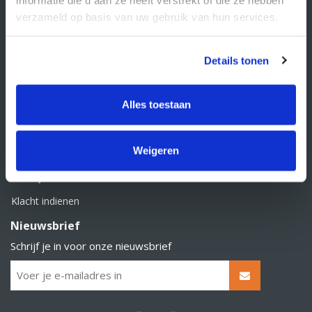
BTW nummer: NL856526605B01
verzameld op basis van uw gebruik van hun services.
Klantenservice
Contact
Details tonen
Over Supply Service B.V.
Veelgestelde vragen
Alles toestaan
Retourbeleid
Weigeren
Algemene voorwaarden
Privacy statement
Klacht indienen
Nieuwsbrief
Schrijf je in voor onze nieuwsbrief