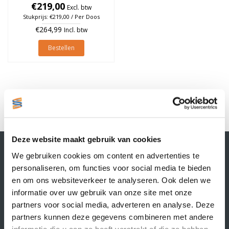
à 1.100 stuks (Per doos)
€219,00
Excl. btw
Stukprijs: €219,00 / Per Doos
€264,99
Incl. btw
Bestellen
1
Deze website maakt gebruik van cookies
Contactgegevens
We gebruiken cookies om content en advertenties te
Supply Service B.V.
personaliseren, om functies voor social media te bieden
Nijverheidsstraat 25-K
en om ons websiteverkeer te analyseren. Ook delen we
3861 RJ Nijkerk
informatie over uw gebruik van onze site met onze
info@supplyservice.nl
+31 33 468 13 42
partners voor social media, adverteren en analyse. Deze
partners kunnen deze gegevens combineren met andere
KvK nummer: 66384737
informatie die u aan ze heeft verstrekt of die ze hebben