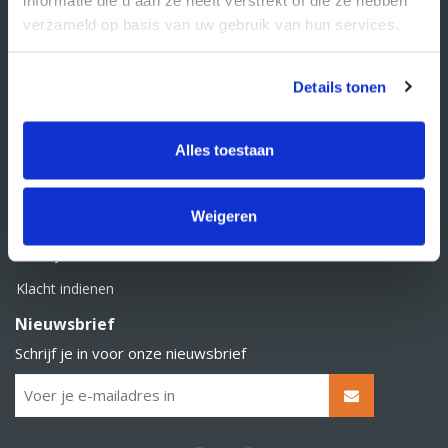
BTW nummer: NL856526605B01
verzameld op basis van uw gebruik van hun services.
Klantenservice
Contact
Details tonen
Over Supply Service B.V.
Veelgestelde vragen
Alles toestaan
Retourbeleid
Weigeren
Algemene voorwaarden
Privacy statement
Klacht indienen
Nieuwsbrief
Schrijf je in voor onze nieuwsbrief