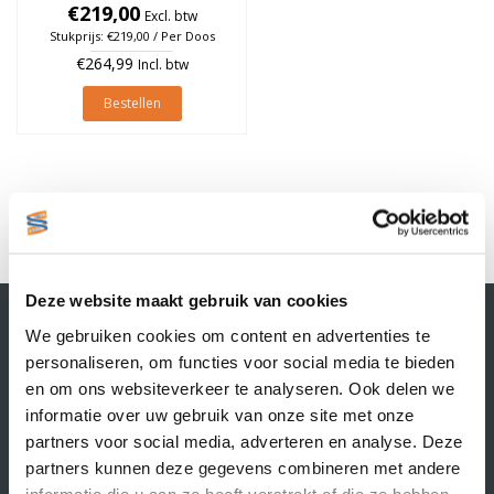
à 1.100 stuks (Per doos)
€219,00
Excl. btw
Stukprijs: €219,00 / Per Doos
€264,99
Incl. btw
Bestellen
1
Deze website maakt gebruik van cookies
Contactgegevens
We gebruiken cookies om content en advertenties te
Supply Service B.V.
personaliseren, om functies voor social media te bieden
Nijverheidsstraat 25-K
en om ons websiteverkeer te analyseren. Ook delen we
3861 RJ Nijkerk
informatie over uw gebruik van onze site met onze
info@supplyservice.nl
+31 33 468 13 42
partners voor social media, adverteren en analyse. Deze
partners kunnen deze gegevens combineren met andere
KvK nummer: 66384737
informatie die u aan ze heeft verstrekt of die ze hebben