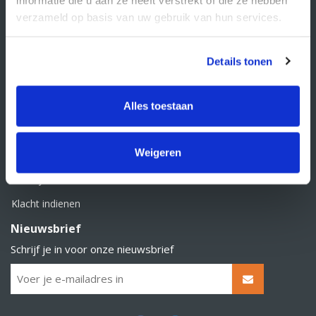
BTW nummer: NL856526605B01
verzameld op basis van uw gebruik van hun services.
Klantenservice
Contact
Details tonen
Over Supply Service B.V.
Veelgestelde vragen
Alles toestaan
Retourbeleid
Weigeren
Algemene voorwaarden
Privacy statement
Klacht indienen
Nieuwsbrief
Schrijf je in voor onze nieuwsbrief