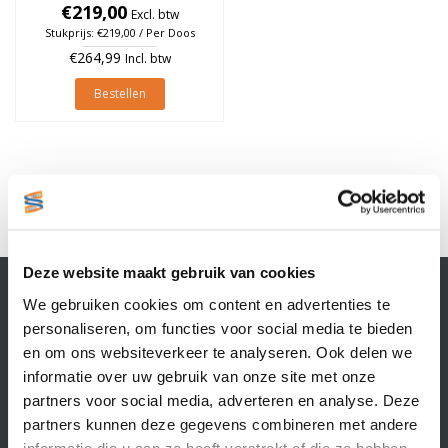
à 1.100 stuks (Per doos)
€219,00
Excl. btw
Stukprijs: €219,00 / Per Doos
€264,99
Incl. btw
Bestellen
1
Deze website maakt gebruik van cookies
Contactgegevens
We gebruiken cookies om content en advertenties te
Supply Service B.V.
personaliseren, om functies voor social media te bieden
Nijverheidsstraat 25-K
en om ons websiteverkeer te analyseren. Ook delen we
3861 RJ Nijkerk
informatie over uw gebruik van onze site met onze
info@supplyservice.nl
+31 33 468 13 42
partners voor social media, adverteren en analyse. Deze
partners kunnen deze gegevens combineren met andere
KvK nummer: 66384737
informatie die u aan ze heeft verstrekt of die ze hebben