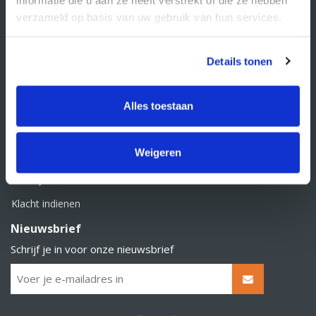
BTW nummer: NL856526605B01
verzameld op basis van uw gebruik van hun services.
Klantenservice
Contact
Details tonen
Over Supply Service B.V.
Veelgestelde vragen
Alles toestaan
Retourbeleid
Weigeren
Algemene voorwaarden
Privacy statement
Klacht indienen
Nieuwsbrief
Schrijf je in voor onze nieuwsbrief