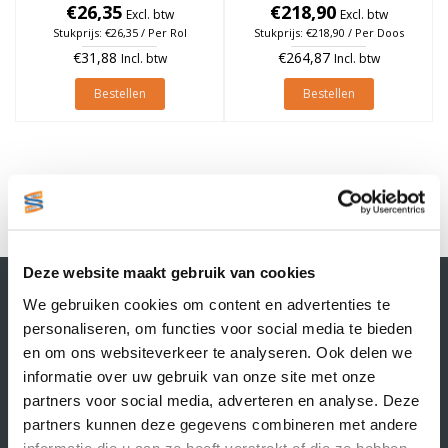
€26,35
à 1.370 stuks
à 1.370 stuks (Per doos)
€218,90
Excl. btw
Excl. btw
Stukprijs: €26,35 / Per Rol
Stukprijs: €218,90 / Per Doos
€31,88
€264,87
Incl. btw
Incl. btw
Bestellen
Bestellen
1
Deze website maakt gebruik van cookies
Contactgegevens
We gebruiken cookies om content en advertenties te
Supply Service B.V.
personaliseren, om functies voor social media te bieden
Nijverheidsstraat 25-K
en om ons websiteverkeer te analyseren. Ook delen we
3861 RJ Nijkerk
informatie over uw gebruik van onze site met onze
info@supplyservice.nl
+31 33 468 13 42
partners voor social media, adverteren en analyse. Deze
partners kunnen deze gegevens combineren met andere
KvK nummer: 66384737
informatie die u aan ze heeft verstrekt of die ze hebben