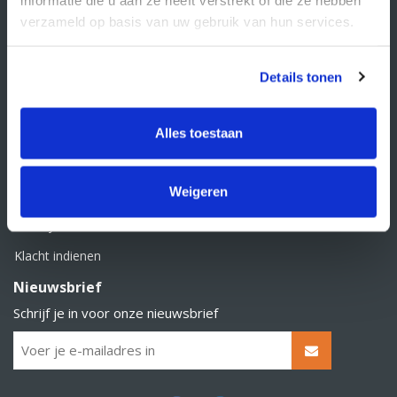
BTW nummer: NL856526605B01
verzameld op basis van uw gebruik van hun services.
Klantenservice
Contact
Details tonen
Over Supply Service B.V.
Veelgestelde vragen
Alles toestaan
Retourbeleid
Weigeren
Algemene voorwaarden
Privacy statement
Klacht indienen
Nieuwsbrief
Schrijf je in voor onze nieuwsbrief