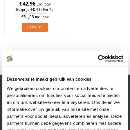
€42,96
à 1.370 stuks
Excl. btw
Stukprijs: €42,96 / Per Rol
€51,98
Incl. btw
Bestellen
1
Deze website maakt gebruik van cookies
Contactgegevens
We gebruiken cookies om content en advertenties te
Supply Service B.V.
personaliseren, om functies voor social media te bieden
Nijverheidsstraat 25-K
en om ons websiteverkeer te analyseren. Ook delen we
3861 RJ Nijkerk
informatie over uw gebruik van onze site met onze
info@supplyservice.nl
+31 33 468 13 42
partners voor social media, adverteren en analyse. Deze
partners kunnen deze gegevens combineren met andere
KvK nummer: 66384737
informatie die u aan ze heeft verstrekt of die ze hebben