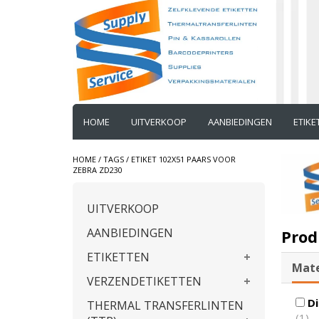
HOME
UITVERKOOP
AANBIEDINGEN
ETIK
HOME
/
TAGS
/
ETIKET 102X51 PAARS VOOR
ZEBRA ZD230
UITVERKOOP
AANBIEDINGEN
Prod
ETIKETTEN
Mate
VERZENDETIKETTEN
Di
THERMAL TRANSFERLINTEN
(1)