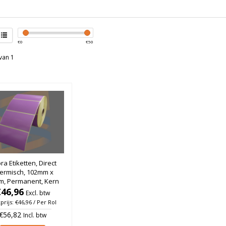
€
0
€
50
van 1
ra Etiketten, Direct
ermisch, 102mm x
m, Permanent, Kern
, Paars, rol à 1.370
€46,96
Excl. btw
stuks
prijs: €46,96 / Per Rol
€56,82
Incl. btw