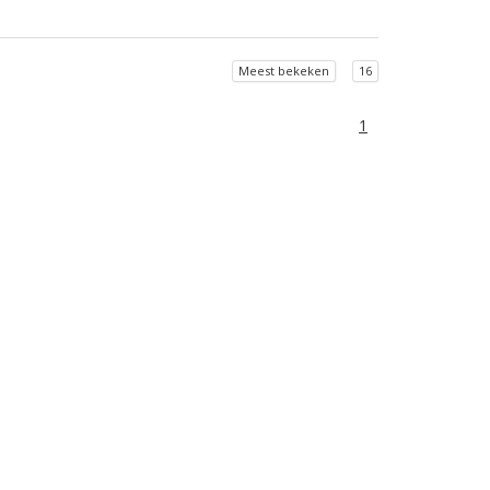
Meest bekeken
16
1