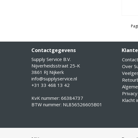
Pagi
Contactgegevens
Klante
Supply Service B.V.
Contac
Nijverheidsstraat 25-K
Over Su
3861 RJ Nijkerk
Veelge
info@supplyservice.nl
Retourb
+31 33 468 13 42
Algeme
Privacy
KvK nummer: 66384737
Klacht 
BTW nummer: NL856526605B01