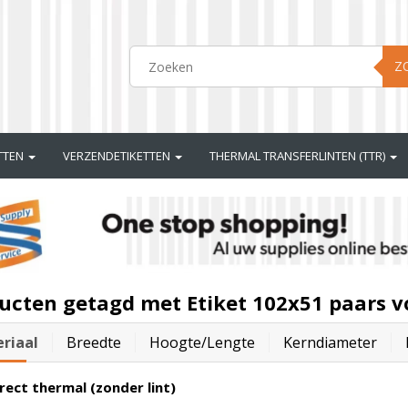
Z
ETTEN
VERZENDETIKETTEN
THERMAL TRANSFERLINTEN (TTR)
ucten getagd met Etiket 102x51 paars v
riaal
Breedte
Hoogte/lengte
Kerndiameter
rect thermal (zonder lint)