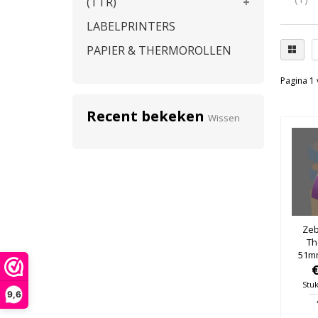
(TTR)
LABELPRINTERS
PAPIER & THERMOROLLEN
Pagina 1 
Recent bekeken
Wissen
Zeb
Th
51m
25mm
Stuk
9,6