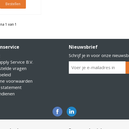
Bestellen
na 1 van 1
nservice
Nieuwsbrief
Schrijf je in voor onze nieuwsb
t
pply Service B.V.
stelde vragen
eleid
ne voorwaarden
 statement
indienen