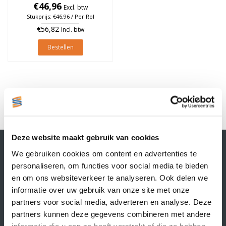
Oranje, rol à 1.370 stuks
€46,96
Excl. btw
Stukprijs: €46,96 / Per Rol
€56,82
Incl. btw
Bestellen
1
Deze website maakt gebruik van cookies
Contactgegevens
We gebruiken cookies om content en advertenties te
Supply Service B.V.
personaliseren, om functies voor social media te bieden
Nijverheidsstraat 25-K
en om ons websiteverkeer te analyseren. Ook delen we
3861 RJ Nijkerk
informatie over uw gebruik van onze site met onze
info@supplyservice.nl
+31 33 468 13 42
partners voor social media, adverteren en analyse. Deze
partners kunnen deze gegevens combineren met andere
KvK nummer: 66384737
informatie die u aan ze heeft verstrekt of die ze hebben