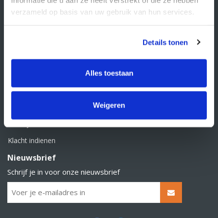
BTW nummer: NL856526605B01
verzameld op basis van uw gebruik van hun services.
Klantenservice
Contact
Details tonen
Over Supply Service B.V.
Veelgestelde vragen
Alles toestaan
Retourbeleid
Weigeren
Algemene voorwaarden
Privacy statement
Klacht indienen
Nieuwsbrief
Schrijf je in voor onze nieuwsbrief