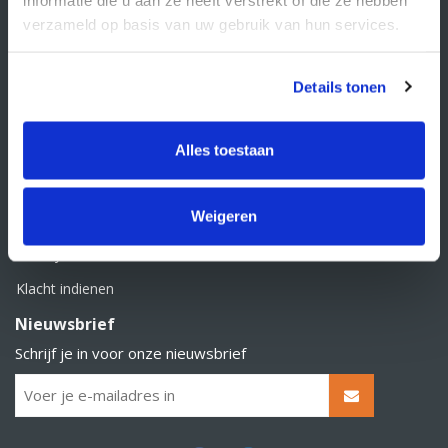
BTW nummer: NL856526605B01
verzameld op basis van uw gebruik van hun services.
Klantenservice
Contact
Details tonen
Over Supply Service B.V.
Veelgestelde vragen
Alles toestaan
Retourbeleid
Weigeren
Algemene voorwaarden
Privacy statement
Klacht indienen
Nieuwsbrief
Schrijf je in voor onze nieuwsbrief