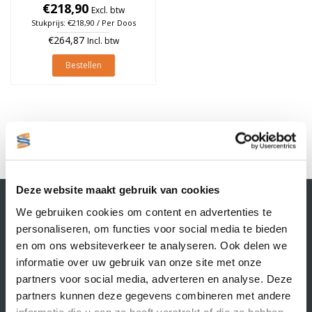
à 1.370 stuks (Per doos)
€218,90
Excl. btw
Stukprijs: €218,90 / Per Doos
€264,87
Incl. btw
Bestellen
1
Deze website maakt gebruik van cookies
Contactgegevens
We gebruiken cookies om content en advertenties te
Supply Service B.V.
personaliseren, om functies voor social media te bieden
Nijverheidsstraat 25-K
en om ons websiteverkeer te analyseren. Ook delen we
3861 RJ Nijkerk
informatie over uw gebruik van onze site met onze
info@supplyservice.nl
+31 33 468 13 42
partners voor social media, adverteren en analyse. Deze
partners kunnen deze gegevens combineren met andere
KvK nummer: 66384737
informatie die u aan ze heeft verstrekt of die ze hebben