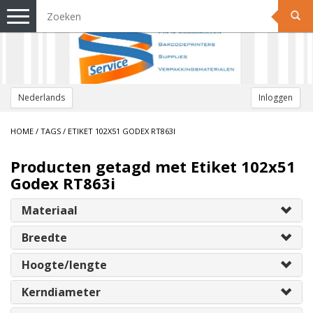
Toggle
navigation
Nederlands
Inloggen
HOME
/
TAGS
/
ETIKET 102X51 GODEX RT863I
Producten getagd met Etiket 102x51
Godex RT863i
Materiaal
Breedte
Hoogte/lengte
Kerndiameter