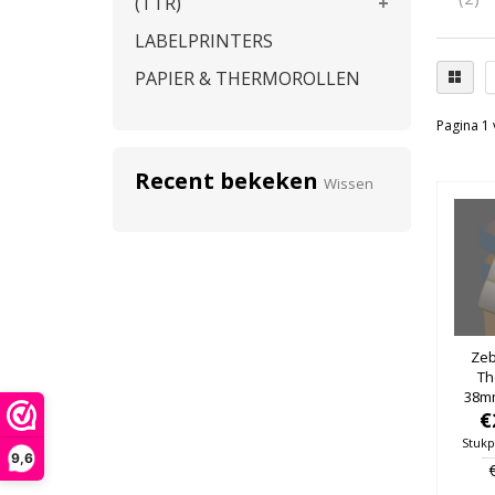
(TTR)
LABELPRINTERS
PAPIER & THERMOROLLEN
Pagina 1 
Recent bekeken
Wissen
Zeb
Th
38m
25mm
€
Stukp
9,6