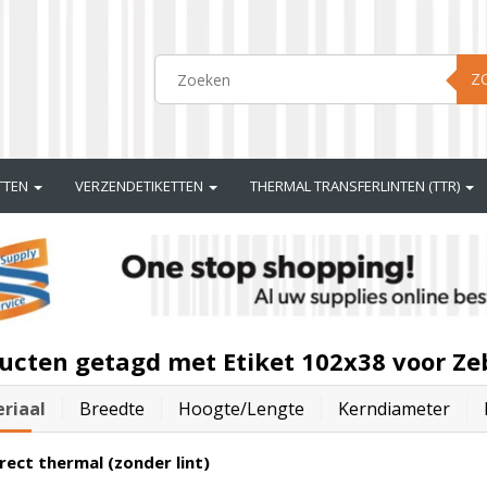
Z
ETTEN
VERZENDETIKETTEN
THERMAL TRANSFERLINTEN (TTR)
ucten getagd met Etiket 102x38 voor Ze
riaal
Breedte
Hoogte/lengte
Kerndiameter
rect thermal (zonder lint)