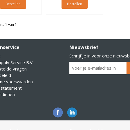
Bestellen
Bestellen
na 1 van 1
nservice
Nieuwsbrief
Schrijf je in voor onze nieuwsb
t
pply Service B.V.
stelde vragen
eleid
ne voorwaarden
 statement
indienen