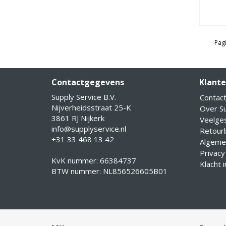
Pagi
Contactgegevens
Klante
Supply Service B.V.
Contac
Nijverheidsstraat 25-K
Over Su
3861 RJ Nijkerk
Veelge
info@supplyservice.nl
Retourb
+31 33 468 13 42
Algeme
Privacy
KvK nummer: 66384737
Klacht 
BTW nummer: NL856526605B01