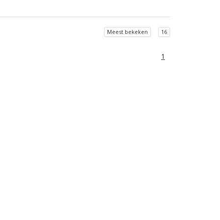
Meest bekeken
16
1