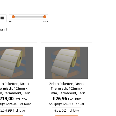
€
0
€
250
van 1
ra Etiketten, Direct
Zebra Etiketten, Direct
ermisch, 102mm x
Thermisch, 102mm x
m, Permanent, Kern
38mm, Permanent, Kern
, rol à 1.790 stuks
219,00
25mm, rol à 1.790 stuks
€26,96
Excl. btw
Excl. btw
(Per doos)
rijs: €219,00 / Per Doos
Stukprijs: €26,96 / Per Rol
€264,99
€32,62
Incl. btw
Incl. btw