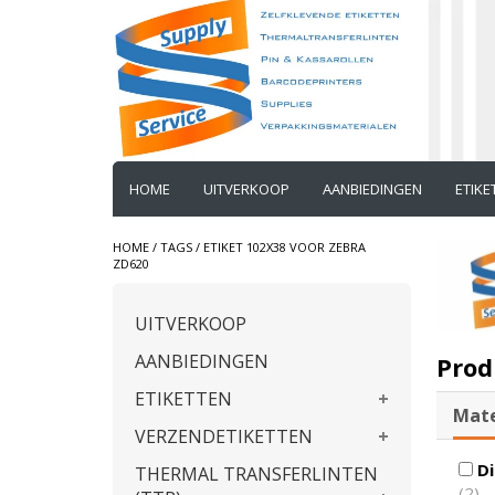
HOME
UITVERKOOP
AANBIEDINGEN
ETIK
HOME
/
TAGS
/
ETIKET 102X38 VOOR ZEBRA
ZD620
UITVERKOOP
AANBIEDINGEN
Prod
ETIKETTEN
Mate
VERZENDETIKETTEN
Di
THERMAL TRANSFERLINTEN
(2)