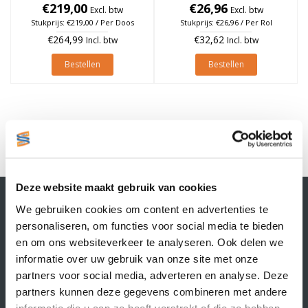
à 1.790 stuks (Per doos)
€219,00
€26,96
à 1.790 stuks
Excl. btw
Excl. btw
Stukprijs: €219,00 / Per Doos
Stukprijs: €26,96 / Per Rol
€264,99
€32,62
Incl. btw
Incl. btw
Bestellen
Bestellen
1
Deze website maakt gebruik van cookies
Contactgegevens
We gebruiken cookies om content en advertenties te
Supply Service B.V.
personaliseren, om functies voor social media te bieden
Nijverheidsstraat 25-K
en om ons websiteverkeer te analyseren. Ook delen we
3861 RJ Nijkerk
informatie over uw gebruik van onze site met onze
info@supplyservice.nl
+31 33 468 13 42
partners voor social media, adverteren en analyse. Deze
partners kunnen deze gegevens combineren met andere
KvK nummer: 66384737
informatie die u aan ze heeft verstrekt of die ze hebben