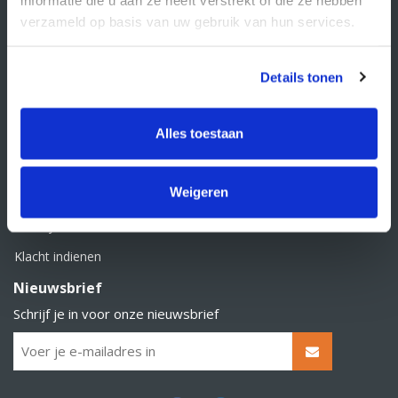
BTW nummer: NL856526605B01
verzameld op basis van uw gebruik van hun services.
Klantenservice
Contact
Details tonen
Over Supply Service B.V.
Veelgestelde vragen
Alles toestaan
Retourbeleid
Weigeren
Algemene voorwaarden
Privacy statement
Klacht indienen
Nieuwsbrief
Schrijf je in voor onze nieuwsbrief