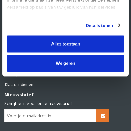
BTW nummer: NL856526605B01
verzameld op basis van uw gebruik van hun services.
Klantenservice
Contact
Details tonen
Over Supply Service B.V.
Veelgestelde vragen
Alles toestaan
Retourbeleid
Weigeren
Algemene voorwaarden
Privacy statement
Klacht indienen
Nieuwsbrief
Schrijf je in voor onze nieuwsbrief