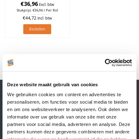
€36,96
à 1.790 stuks
Excl. btw
Stukprijs: €36,96 / Per Rol
€44,72
Incl. btw
Bestellen
1
Deze website maakt gebruik van cookies
Contactgegevens
We gebruiken cookies om content en advertenties te
Supply Service B.V.
personaliseren, om functies voor social media te bieden
Nijverheidsstraat 25-K
en om ons websiteverkeer te analyseren. Ook delen we
3861 RJ Nijkerk
informatie over uw gebruik van onze site met onze
info@supplyservice.nl
+31 33 468 13 42
partners voor social media, adverteren en analyse. Deze
partners kunnen deze gegevens combineren met andere
KvK nummer: 66384737
informatie die u aan ze heeft verstrekt of die ze hebben