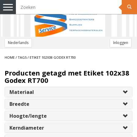
Toggle
navigation
Nederlands
Inloggen
HOME
/
TAGS
/
ETIKET 102X38 GODEX RT700
Producten getagd met Etiket 102x38
Godex RT700
Materiaal
Breedte
Hoogte/lengte
Kerndiameter