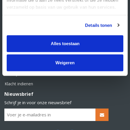
BTW nummer: NL856526605B01
verzameld op basis van uw gebruik van hun services.
Klantenservice
Contact
Details tonen
Over Supply Service B.V.
Veelgestelde vragen
Alles toestaan
Retourbeleid
Weigeren
Algemene voorwaarden
Privacy statement
Klacht indienen
Nieuwsbrief
Schrijf je in voor onze nieuwsbrief