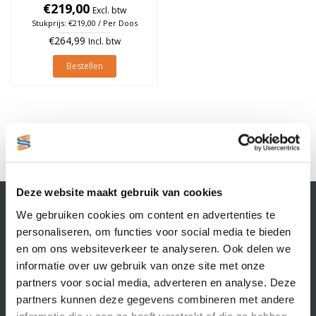
à 1.790 stuks (Per doos)
€219,00
Excl. btw
Stukprijs: €219,00 / Per Doos
€264,99
Incl. btw
Bestellen
1
Deze website maakt gebruik van cookies
Contactgegevens
We gebruiken cookies om content en advertenties te
Supply Service B.V.
personaliseren, om functies voor social media te bieden
Nijverheidsstraat 25-K
en om ons websiteverkeer te analyseren. Ook delen we
3861 RJ Nijkerk
informatie over uw gebruik van onze site met onze
info@supplyservice.nl
+31 33 468 13 42
partners voor social media, adverteren en analyse. Deze
partners kunnen deze gegevens combineren met andere
KvK nummer: 66384737
informatie die u aan ze heeft verstrekt of die ze hebben